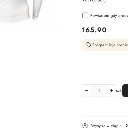
Powiadom gdy produk
cena:
165.90
Program lojalnościo
Ilość
szt.
Dostępność
Wysyłka w ciągu:
2