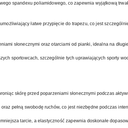
iwego spandexu poliamidowego, co zapewnia wyjątkową trwał
umożliwiający łatwe przypięcie do trapezu, co jest szczególni
iami słonecznymi oraz otarciami od pianki, idealna na długie
ych sportowcach, szczególnie tych uprawiających sporty wodne
roniąc skórę przed poparzeniami słonecznymi podczas aktyw
 oraz pełną swobodę ruchów, co jest niezbędne podczas inte
mniejsza tarcie, a elastyczność zapewnia doskonałe dopasow