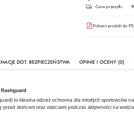
i
Cena przesyłki:
9
dostawa
Pobierz produkt do P
RMACJE DOT. BEZPIECZEŃSTWA
OPINIE I OCENY (0)
e Rashguard
ard) to idealna odzież ochronna dla młodych sportowców na 
ę przed słońcem oraz otarciami podczas aktywności na wodzi