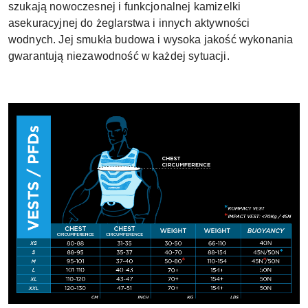
szukają nowoczesnej i funkcjonalnej kamizelki
asekuracyjnej do żeglarstwa i innych aktywności
wodnych. Jej smukła budowa i wysoka jakość wykonania
gwarantują niezawodność w każdej sytuacji.