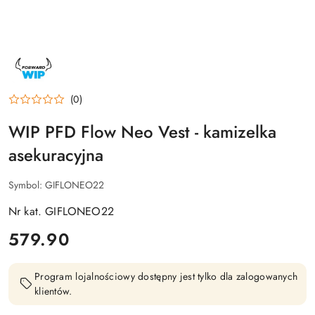
NAZWA
PRODUCENTA:
FORWARD
WIP
(0)
WIP PFD Flow Neo Vest - kamizelka
asekuracyjna
Symbol:
GIFLONEO22
Nr kat. GIFLONEO22
cena:
579.90
Program lojalnościowy dostępny jest tylko dla zalogowanych
klientów.