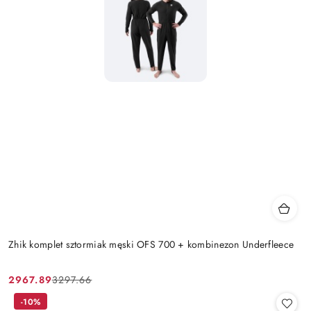
Zhik komplet sztormiak męski OFS 700 + kombinezon Underfleece
2967.89
3297.66
Cena
Cena
promocyjna:
przed
-10%