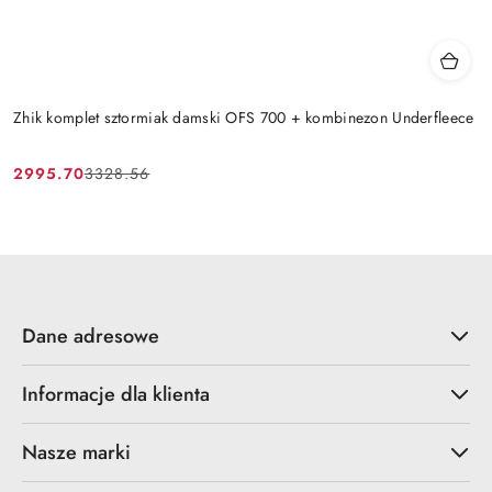
Zhik komplet sztormiak damski OFS 700 + kombinezon Underfleece
2995.70
3328.56
Cena
Cena
promocyjna:
przed
promocją:
Dane adresowe
Informacje dla klienta
Nasze marki