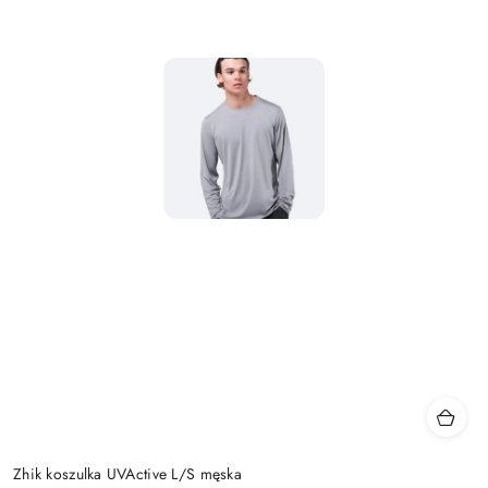
Zhik koszulka UVActive L/S męska