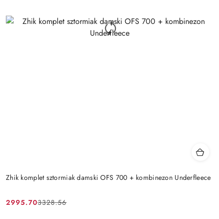
Zhik komplet sztormiak damski OFS 700 + kombinezon Underfleece
2995.70
3328.56
Cena
Cena