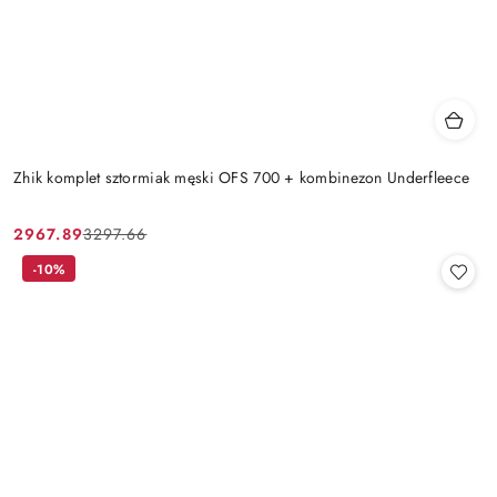
Zhik komplet sztormiak męski OFS 700 + kombinezon Underfleece
2967.89
3297.66
Cena
Cena
promocyjna:
przed
-10%
promocją: