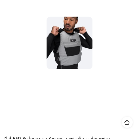
Zhik PFD Performance Racecut- kamizelka asekuracyjna