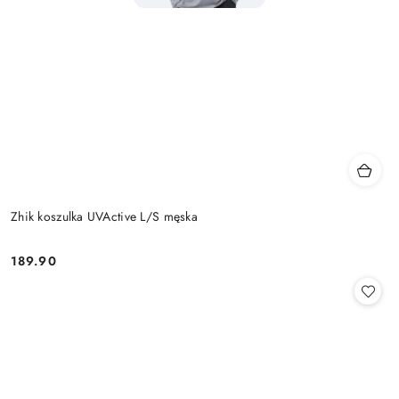
Zhik koszulka UVActive L/S męska
189.90
Cena: