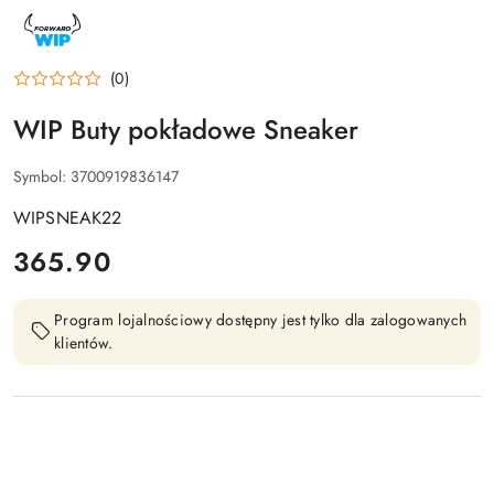
NAZWA
PRODUCENTA:
FORWARD
WIP
(0)
WIP Buty pokładowe Sneaker
Symbol:
3700919836147
WIPSNEAK22
cena:
365.90
Program lojalnościowy dostępny jest tylko dla zalogowanych
klientów.