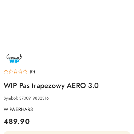
NAZWA
PRODUCENTA:
FORWARD
WIP
(0)
WIP Pas trapezowy AERO 3.0
Symbol:
3700919832316
WIPAERHAR3
cena:
489.90