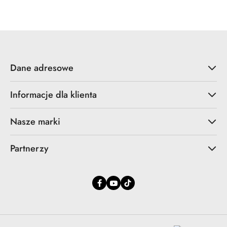
promocyjna:
przed
promocją:
Dane adresowe
Informacje dla klienta
Nasze marki
Partnerzy