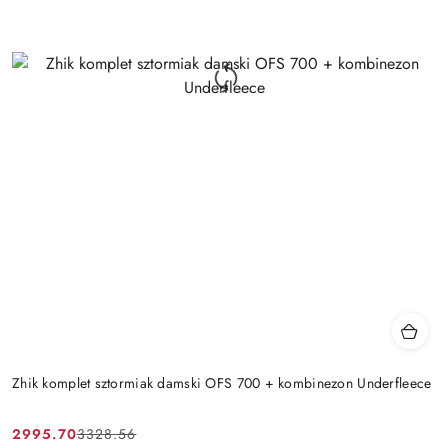
Zhik komplet sztormiak damski OFS 700 + kombinezon Underfleece
2995.70
3328.56
Cena
Cena