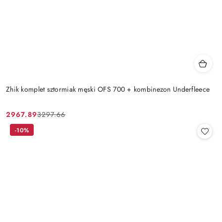
Zhik komplet sztormiak męski OFS 700 + kombinezon Underfleece
2967.89
3297.66
Cena
Cena
promocyjna:
przed
-10%
promocją: