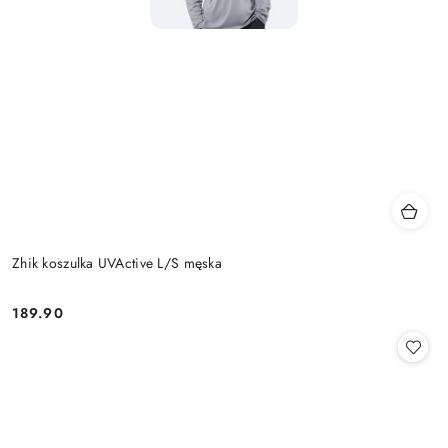
Zhik koszulka UVActive L/S męska
189.90
Cena: