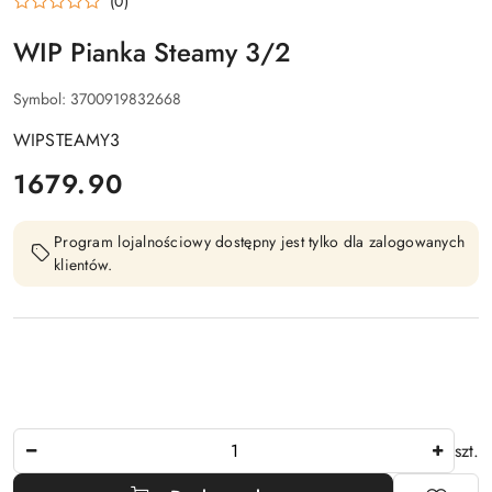
(0)
WIP Pianka Steamy 3/2
Symbol:
3700919832668
WIPSTEAMY3
cena:
1679.90
Program lojalnościowy dostępny jest tylko dla zalogowanych
klientów.
Ilość
szt.