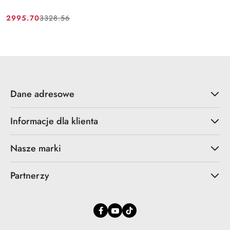
2995.70
3328.56
Cena
Cena
promocyjna:
przed
promocją:
Dane adresowe
Informacje dla klienta
Nasze marki
Partnerzy