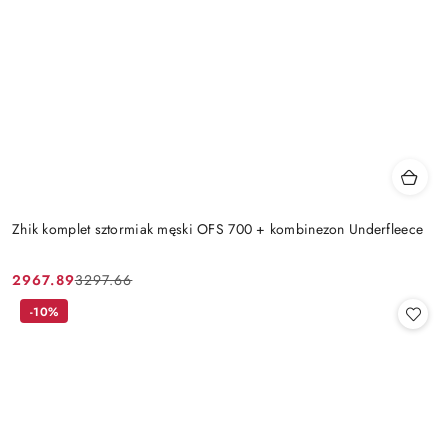
Zhik komplet sztormiak męski OFS 700 + kombinezon Underfleece
2967.89
3297.66
Cena
Cena
promocyjna:
przed
-10%
promocją: