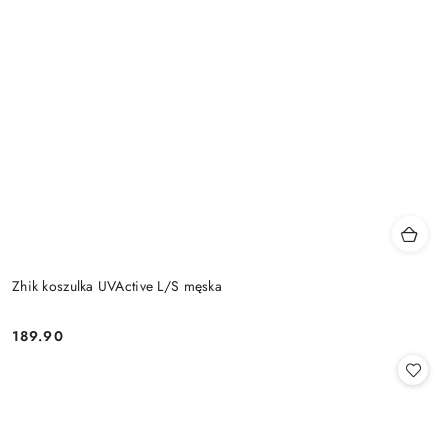
Zhik koszulka UVActive L/S męska
189.90
Cena: