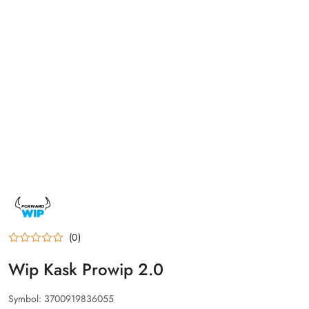
NAZWA
PRODUCENTA:
FORWARD
WIP
(0)
Wip Kask Prowip 2.0
Symbol:
3700919836055