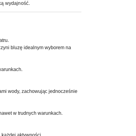
oką wydajność.
tru.
zyni bluzę idealnym wyborem na
warunkach.
.
kami wody, zachowując jednocześnie
 nawet w trudnych warunkach.
 każdej aktywności.