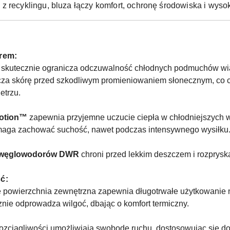
z recyklingu, bluza łączy komfort, ochronę środowiska i wys
rem:
skutecznie ogranicza odczuwalność chłodnych podmuchów wia
za skórę przed szkodliwym promieniowaniem słonecznym, co c
etrzu.
otion™
zapewnia przyjemne uczucie ciepła w chłodniejszych 
maga zachować suchość, nawet podczas intensywnego wysiłku
owęglowodorów DWR
chroni przed lekkim deszczem i rozprys
ć:
ie powierzchnia zewnętrzna zapewnia długotrwałe użytkowanie
nie odprowadza wilgoć, dbając o komfort termiczny.
rozciągliwości umożliwiają swobodę ruchu, dostosowując się do