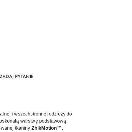
ZADAJ PYTANIE
nalnej i wszechstronnej odzieży do
doskonałą warstwę podstawową,
owanej tkaniny
ZhikMotion™
,