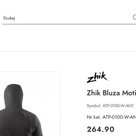
NAZWA
PRODUCENTA:
ZHIK
Zhik Bluza Mo
Symbol:
ATP-0100-W-ANT
Nr kat. ATP-0100-W-A
cena:
264.90