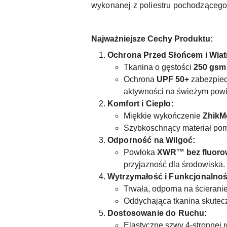
wykonanej z poliestru pochodzącego 
Najważniejsze Cechy Produktu:
Ochrona Przed Słońcem i Wiat
Tkanina o gęstości
250 gsm
Ochrona
UPF 50+
zabezpiec
aktywności na świeżym powi
Komfort i Ciepło:
Miękkie wykończenie
ZhikM
Szybkoschnący materiał po
Odporność na Wilgoć:
Powłoka
XWR™ bez fluor
przyjazność dla środowiska.
Wytrzymałość i Funkcjonalnoś
Trwała, odporna na ścieran
Oddychająca tkanina skutecz
Dostosowanie do Ruchu:
Elastyczne szwy 4-stronnej 