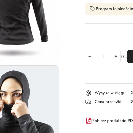
Program lojalnościo
Ilość
szt.
Dostępność
Wysyłka w ciągu:
2
i
Cena przesyłki:
9
dostawa
Pobierz produkt do P