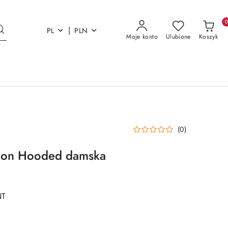
|
PL
PLN
Moje konto
Ulubione
Koszyk
(0)
tion Hooded damska
NT