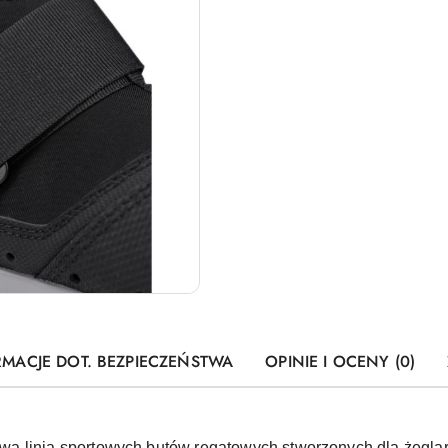
RMACJE DOT. BEZPIECZEŃSTWA
OPINIE I OCENY (0)
wa linia sportowych butów regatowych stworzonych dla żeglar