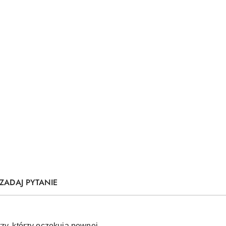
ZADAJ PYTANIE
zy, którzy oczekują pewnej