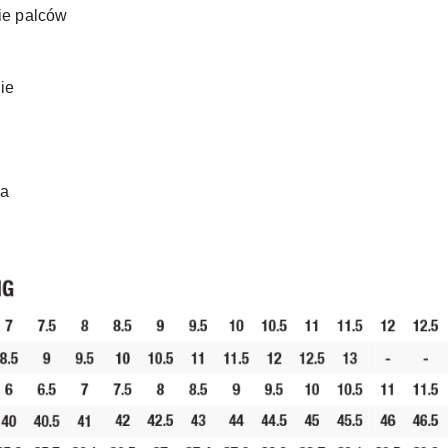
ie palców
ie
wa