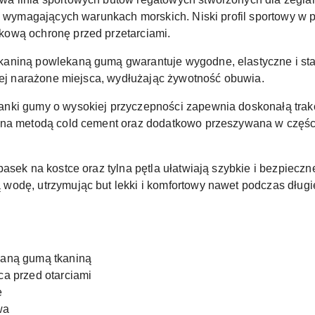
 w wymagających warunkach morskich. Niski profil sportowy 
ową ochronę przed przetarciami.
kaniną powlekaną gumą gwarantuje wygodne, elastyczne i st
ziej narażone miejsca, wydłużając żywotność obuwia.
nki gumy o wysokiej przyczepności zapewnia doskonałą trak
ona metodą cold cement oraz dodatkowo przeszywana w częśc
pasek na kostce oraz tylna pętla ułatwiają szybkie i bezpiec
wodę, utrzymując but lekki i komfortowy nawet podczas dług
aną gumą tkaniną
a przed otarciami
e
wa