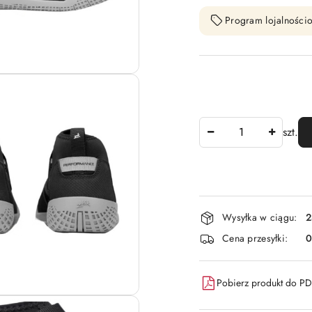
Program lojalnościo
Ilość
szt.
Dostępność
Wysyłka w ciągu:
2
i
Cena przesyłki:
dostawa
Pobierz produkt do P