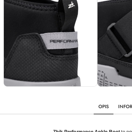
OPIS
INFO
Zhik Performance Ankle Boot
to no