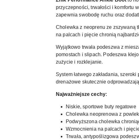
przyczepności, trwałości i komfortu
zapewnia swobodę ruchu oraz dodatk
Cholewka z neoprenu ze zszywaną t
na palcach i pięcie chronią najbard
Wyjątkowo trwała podeszwa z miesza
pomostach i slipach. Podeszwa klej
zużycie i rozklejanie.
System łatwego zakładania, szeroki 
drenażowe skutecznie odprowadzają 
Najważniejsze cechy:
Niskie, sportowe buty regatowe
Cholewka neoprenowa z powlek
Podwyższona cholewka chroniąc
Wzmocnienia na palcach i pięci
Trwała, antypoślizgowa podesz