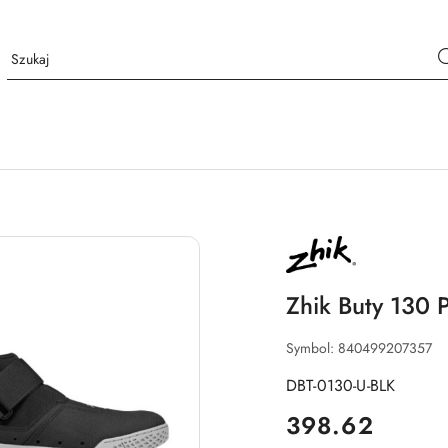
NAZWA
PRODUCENTA:
ZHIK
Zhik Buty 130 
Symbol:
840499207357
DBT-0130-U-BLK
cena:
398.62