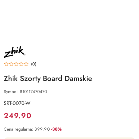
NAZWA
PRODUCENTA:
ZHIK
(0)
Zhik Szorty Board Damskie
Symbol:
810117470470
SRT-0070-W
Cena:
249.90
Rabat:
Cena regularna:
399.90
-38%