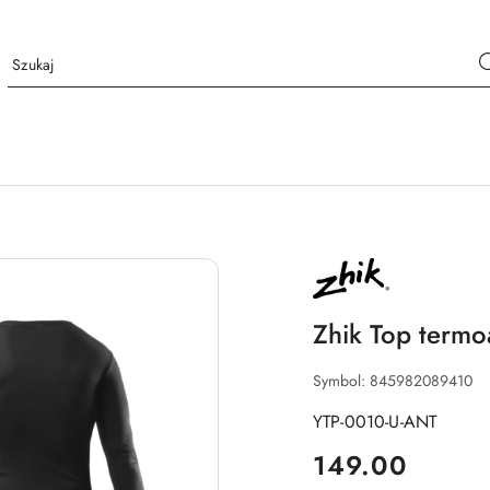
NAZWA
PRODUCENTA:
ZHIK
Zhik Top term
Symbol:
845982089410
YTP-0010-U-ANT
cena:
149.00