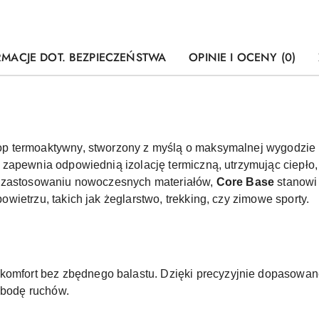
RMACJE DOT. BEZPIECZEŃSTWA
OPINIE I OCENY (0)
 termoaktywny, stworzony z myślą o maksymalnej wygodzie i
zapewnia odpowiednią izolację termiczną, utrzymując ciepło, g
i zastosowaniu nowoczesnych materiałów,
Core Base
stanowi
ietrzu, takich jak żeglarstwo, trekking, czy zimowe sporty.
omfort bez zbędnego balastu. Dzięki precyzyjnie dopasowane
obodę ruchów.