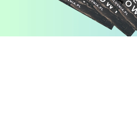
Pomiń karuzelę produktów