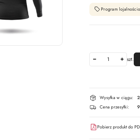
Program lojalnościo
Ilość
szt.
Dostępność
Wysyłka w ciągu:
2
i
Cena przesyłki:
9
dostawa
Pobierz produkt do P