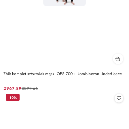
Zhik komplet sztormiak męski OFS 700 + kombinezon Underfleece
2967.89
3297.66
Cena
Cena
promocyjna:
przed
-10%
promocją: