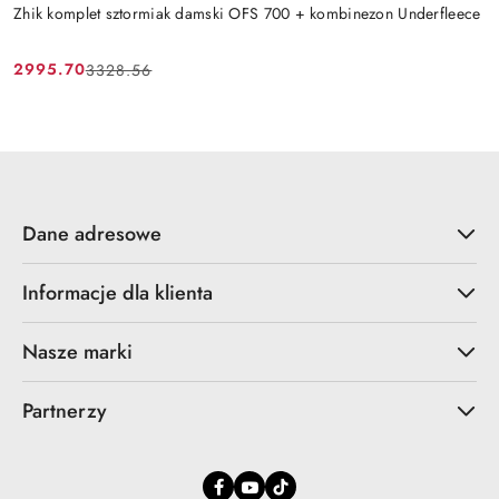
Zhik komplet sztormiak damski OFS 700 + kombinezon Underfleece
2995.70
3328.56
Cena
Cena
promocyjna:
przed
promocją:
Dane adresowe
Informacje dla klienta
Nasze marki
Partnerzy