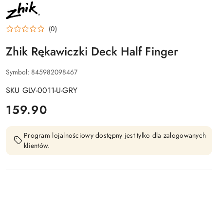
NAZWA
PRODUCENTA:
ZHIK
(0)
Zhik Rękawiczki Deck Half Finger
Symbol:
845982098467
SKU GLV-0011-U-GRY
cena:
159.90
Program lojalnościowy dostępny jest tylko dla zalogowanych
klientów.