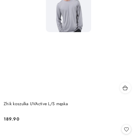
Zhik koszulka UVActive L/S męska
189.90
Cena: