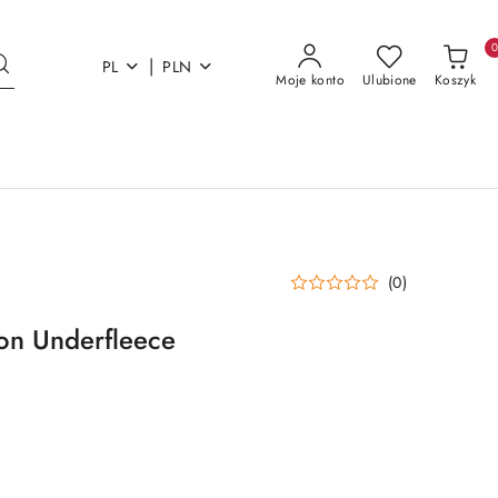
|
PL
PLN
Moje konto
Ulubione
Koszyk
(0)
on Underfleece