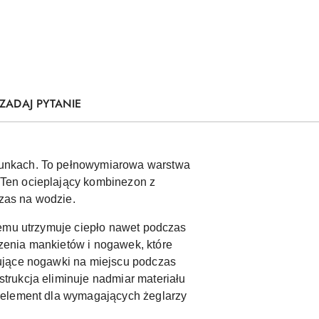
ZADAJ PYTANIE
runkach. To pełnowymiarowa warstwa
 Ten ocieplający kombinezon z
czas na wodzie.
zemu utrzymuje ciepło nawet podczas
zenia mankietów i nogawek, które
mujące nogawki na miejscu podczas
trukcja eliminuje nadmiar materiału
y element dla wymagających żeglarzy