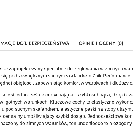
RMACJE DOT. BEZPIECZEŃSTWA
OPINIE I OCENY (0)
stał zaprojektowany specjalnie do żeglowania w zimnych wa
a się pod zewnętrznym suchym skafandrem Zhik Performance.
będnej objętości, zapewniając komfort w warstwach i dłuższy 
cja jest jednocześnie oddychająca i szybkoschnąca, dzięki c
 wilgotnych warunkach. Kluczowe cechy to elastyczne wykońc
ału pod suchym skafandrem, elastyczne paski na stopy utrzy
centralny umożliwiający szybki dostęp. Jednoczęściowa kons
eznaczony do zimnych warunków, ten underfleece to niezbędn