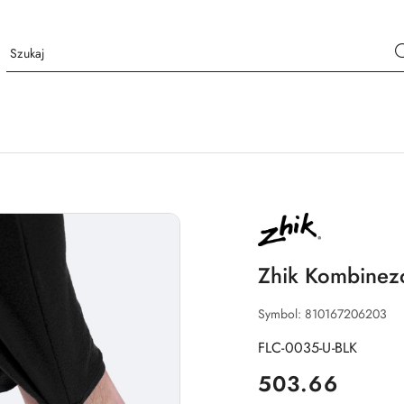
NAZWA
PRODUCENTA:
ZHIK
Zhik Kombinez
Symbol:
810167206203
FLC-0035-U-BLK
cena:
503.66