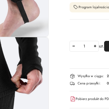
Program lojalnościo
Ilość
szt.
Dostępność
Wysyłka w ciągu:
2
i
Cena przesyłki:
dostawa
Pobierz produkt do P