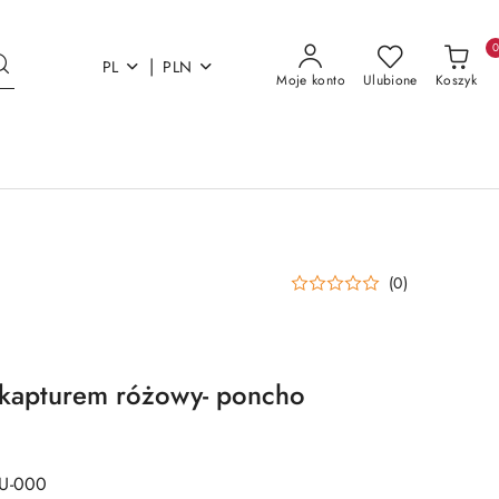
|
PL
PLN
Moje konto
Ulubione
Koszyk
(0)
 kapturem różowy- poncho
AU-000