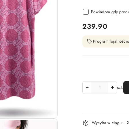
Powiadom gdy produk
cena:
239.90
Program lojalnościo
Ilość
szt.
Dostępność
Wysyłka w ciągu:
2
i