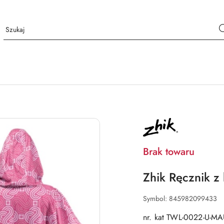
NAZWA
PRODUCENTA:
ZHIK
Brak towaru
Zhik Ręcznik z
Symbol:
845982099433
nr. kat TWL-0022-U-M