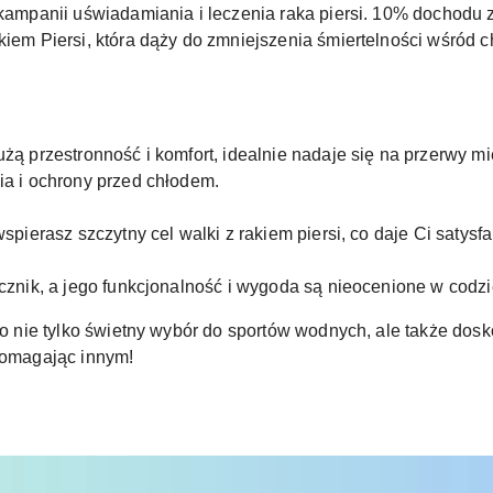
kampanii uświadamiania i leczenia raka piersi. 10% dochodu z
iem Piersi, która dąży do zmniejszenia śmiertelności wśród
żą przestronność i komfort, idealnie nadaje się na przerwy m
ia i ochrony przed chłodem.
spierasz szczytny cel walki z rakiem piersi, co daje Ci satys
ęcznik, a jego funkcjonalność i wygoda są nieocenione w cod
o nie tylko świetny wybór do sportów wodnych, ale także dos
 pomagając innym!