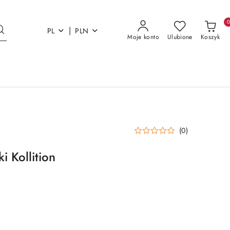
|
PL
PLN
Moje konto
Ulubione
Koszyk
(0)
i Kollition