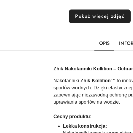
Pokaż więcej zdjęć
OPIS
INFO
Zhik Nakolanniki Kollition – Ochr
Nakolanniki
Zhik Kollition™
to inno
sportów wodnych. Dzięki elastycznej
zapewniając niezawodną ochronę prze
uprawiania sportów na wodzie.
Cechy produktu:
Lekka konstrukcja: