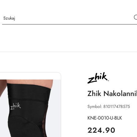
NAZWA
PRODUCENTA:
ZHIK
Zhik Nakolannik
Symbol:
810117478575
KNE-0010-U-BLK
cena:
224.90