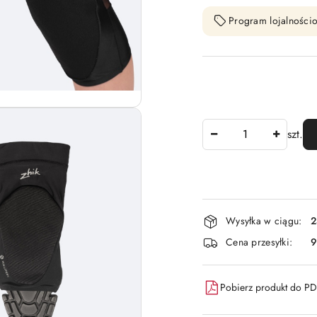
Program lojalnościo
Ilość
szt.
Dostępność
Wysyłka w ciągu:
2
i
Cena przesyłki:
9
dostawa
Pobierz produkt do P