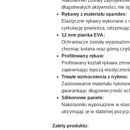
Nakolanniki zostały zaprojektow
długotrwałych aktywności, nie o
Rękawy z materiału spandex:
Elastyczne rękawy wykonane z 
cyrkulację powietrza, utrzymując
12 mm pianka EVA:
Ochraniacze zostały wyposażone
chroniąc kolana oraz górną czę
Profilowany rękaw:
Profilowany kształt rękawa zmni
zapewniając lepszą elastycznoś
Trwałe wzmocnienia z nylonu:
Zastosowanie materiału nylonow
gwarantując długowieczność och
Silikonowe panele:
Nakolanniki wyposażone w elast
utrzymując je w stabilnej pozycji
Zalety produktu: