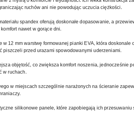
ane z myślą o komforcie i wydajności. Ich lekka konstrukcja 
graniczając ruchów ani nie powodując uczucia ciężkości.
materiału spandex oferują doskonałe dopasowanie, a przewi
 komfort nawet w gorące dni.
 w 12 mm warstwę formowanej pianki EVA, która doskonale do
ść piszczeli przed urazami spowodowanymi uderzeniami.
ejsza objętość, co zwiększa komfort noszenia, jednocześnie p
ć w ruchach.
ego w miejscach szczególnie narażonych na ścieranie zapew
raniaczy.
yczne silikonowe panele, które zapobiegają ich przesuwaniu 
.