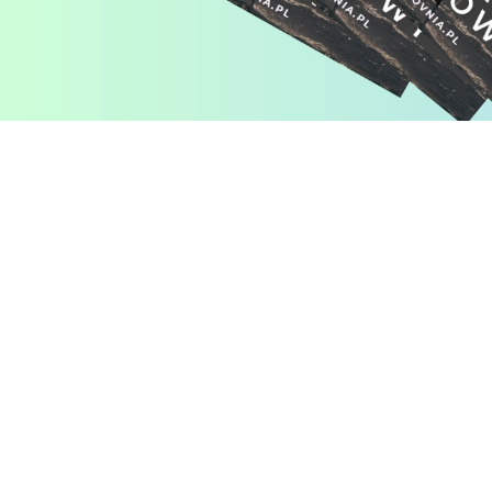
Pomiń karuzelę produktów