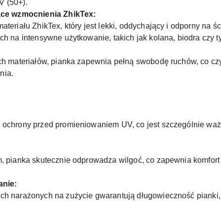
 (50+).
ące wzmocnienia ZhikTex:
teriału ZhikTex, który jest lekki, oddychający i odporny na ś
h na intensywne użytkowanie, takich jak kolana, biodra czy ty
ch materiałów, pianka zapewnia pełną swobodę ruchów, co czy
nia.
ochrony przed promieniowaniem UV, co jest szczególnie wa
, pianka skutecznie odprowadza wilgoć, co zapewnia komfort 
anie:
h narażonych na zużycie gwarantują długowieczność pianki,