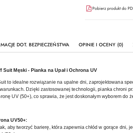
Pobierz produkt do P
RMACJE DOT. BEZPIECZEŃSTWA
OPINIE I OCENY (0)
f Suit Męski - Pianka na Upał i Ochrona UV
Suit to idealne rozwiązanie na upalne dni, zaprojektowana spe
arunkach. Dzięki zastosowanej technologii, pianka chroni p
hronę UV (50+), co sprawia, że jest doskonałym wyborem do ż
hrona UV50+:
ak, aby tworzyć barierę, która zapewnia chłód w gorące dni, j