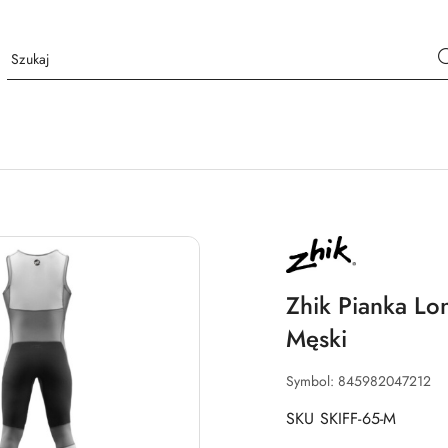
NAZWA
PRODUCENTA:
ZHIK
Zhik Pianka Lon
Męski
Symbol:
845982047212
SKU SKIFF-65-M