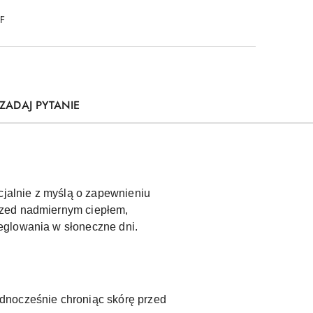
DF
ZADAJ PYTANIE
cjalnie z myślą o zapewnieniu
rzed nadmiernym ciepłem,
eglowania w słoneczne dni.
ednocześnie chroniąc skórę przed