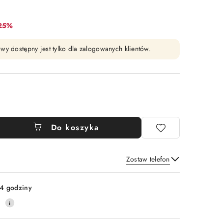
abat:
-25%
wy dostępny jest tylko dla zalogowanych klientów.
Do koszyka
Zostaw telefon
Wyślij
4 godziny
0