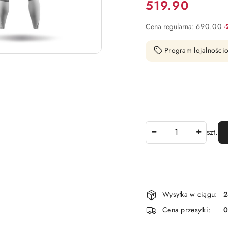
Cena:
519.90
R
Cena regularna:
690.00
Program lojalnościo
Ilość
szt.
Dostępność
Wysyłka w ciągu:
2
i
Cena przesyłki:
dostawa