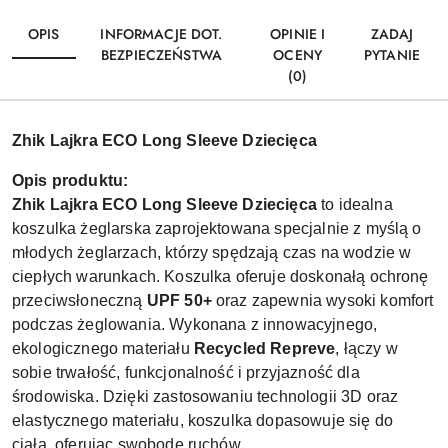
OPIS
INFORMACJE DOT.
OPINIE I
ZADAJ
BEZPIECZEŃSTWA
OCENY
PYTANIE
(0)
Zhik Lajkra ECO Long Sleeve Dziecięca
Opis produktu:
Zhik Lajkra ECO Long Sleeve Dziecięca
to idealna
koszulka żeglarska zaprojektowana specjalnie z myślą o
młodych żeglarzach, którzy spędzają czas na wodzie w
ciepłych warunkach. Koszulka oferuje doskonałą ochronę
przeciwsłoneczną
UPF 50+
oraz zapewnia wysoki komfort
podczas żeglowania. Wykonana z innowacyjnego,
ekologicznego materiału
Recycled Repreve
, łączy w
sobie trwałość, funkcjonalność i przyjazność dla
środowiska. Dzięki zastosowaniu technologii 3D oraz
elastycznego materiału, koszulka dopasowuje się do
ciała, oferując swobodę ruchów.