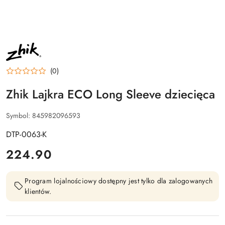
NAZWA
PRODUCENTA:
ZHIK
(0)
Zhik Lajkra ECO Long Sleeve dziecięca
Symbol:
845982096593
DTP-0063-K
cena:
224.90
Program lojalnościowy dostępny jest tylko dla zalogowanych
klientów.