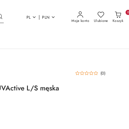
|
PL
PLN
Moje konto
Ulubione
Koszyk
(0)
UVActive L/S męska