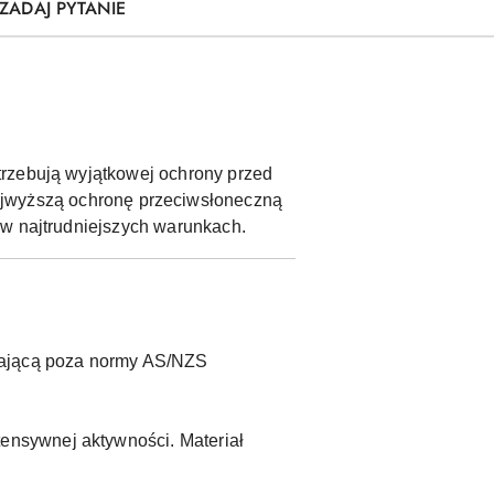
ZADAJ PYTANIE
trzebują wyjątkowej ochrony przed
ajwyższą ochronę przeciwsłoneczną
 w najtrudniejszych warunkach.
zającą poza normy AS/NZS
tensywnej aktywności. Materiał