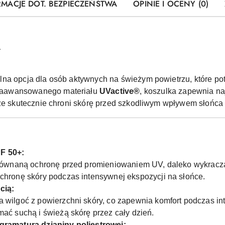
RMACJE DOT. BEZPIECZEŃSTWA
OPINIE I OCENY (0)
a
alna opcja dla osób aktywnych na świeżym powietrzu, które po
zaawansowanego materiału
UVactive®
, koszulka zapewnia n
 że skutecznie chroni skórę przed szkodliwym wpływem słońca
F 50+:
ezrównaną ochronę przed promieniowaniem UV, daleko wykrac
chronę skóry podczas intensywnej ekspozycji na słońce.
cią:
wilgoć z powierzchni skóry, co zapewnia komfort podczas in
ać suchą i świeżą skórę przez cały dzień.
gramaturą dzianiny poliestrowej: