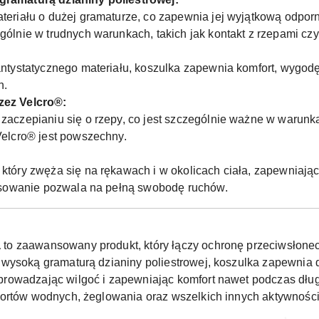
ateriału o dużej gramaturze, co zapewnia jej wyjątkową odp
ólnie w trudnych warunkach, takich jak kontakt z rzepami czy 
antystatycznego materiału, koszulka zapewnia komfort, wygodę
h.
zez Velcro®:
zaczepianiu się o rzepy, co jest szczególnie ważne w warunk
Velcro® jest powszechny.
który zwęża się na rękawach i w okolicach ciała, zapewniają
pasowanie pozwala na pełną swobodę ruchów.
a
to zaawansowany produkt, który łączy ochronę przeciwsłonec
 wysoką gramaturą dzianiny poliestrowej, koszulka zapewnia
rowadzając wilgoć i zapewniając komfort nawet podczas długo
portów wodnych, żeglowania oraz wszelkich innych aktywnośc