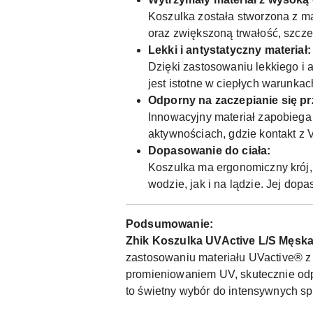
Koszulka została stworzona z m
oraz zwiększoną trwałość, szczeg
Lekki i antystatyczny materiał:
Dzięki zastosowaniu lekkiego i 
jest istotne w ciepłych warunkac
Odporny na zaczepianie się pr
Innowacyjny materiał zapobiega 
aktywnościach, gdzie kontakt z 
Dopasowanie do ciała:
Koszulka ma ergonomiczny krój, 
wodzie, jak i na lądzie. Jej do
Podsumowanie:
Zhik Koszulka UVActive L/S Męsk
zastosowaniu materiału UVactive® z
promieniowaniem UV, skutecznie odp
to świetny wybór do intensywnych s