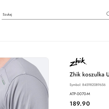
NAZWA
PRODUCENTA:
ZHIK
Zhik koszulka 
Symbol:
845982089656
ATP-0070-M
cena:
189.90