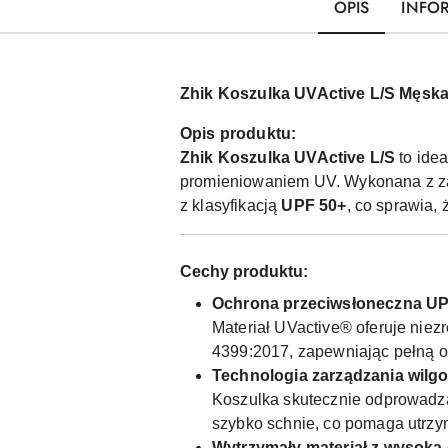
OPIS
INFO
Zhik Koszulka UVActive L/S Męsk
Opis produktu:
Zhik Koszulka UVActive L/S
to ide
promieniowaniem UV. Wykonana z 
z klasyfikacją
UPF 50+
, co sprawia,
Cechy produktu:
Ochrona przeciwsłoneczna UP
Materiał UVactive® oferuje ni
4399:2017, zapewniając pełną o
Technologia zarządzania wilgo
Koszulka skutecznie odprowadza 
szybko schnie, co pomaga utrzym
Wytrzymały materiał z wysoką 