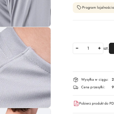
Program lojalnościo
Ilość
szt.
Dostępność
Wysyłka w ciągu:
2
i
Cena przesyłki:
9
dostawa
Pobierz produkt do P