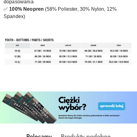
dopasowania
✅
100% Neopren
(58% Poliester, 30% Nylon, 12%
Spandex)
Produkty
Produkty
Polecamy
Produkty podobne