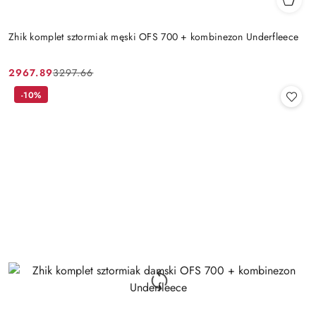
Zhik komplet sztormiak męski OFS 700 + kombinezon Underfleece
2967.89
3297.66
Cena
Cena
promocyjna:
przed
-10%
promocją: