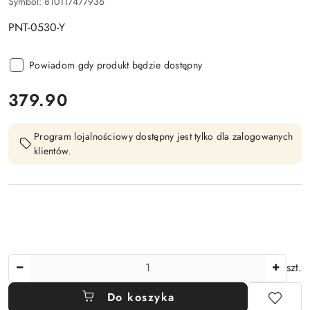
Symbol:
810117477936
PNT-0530-Y
Powiadom gdy produkt będzie dostępny
cena:
379.90
Program lojalnościowy dostępny jest tylko dla zalogowanych
klientów.
Ilość
szt.
Do koszyka