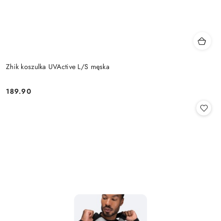
Zhik koszulka UVActive L/S męska
189.90
Cena: