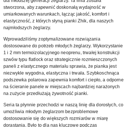
dla młodszej generacji żeglarzy. Ta linia została
stworzona, aby zapewnić doskonałą wydajność w
umiarkowanych warunkach, łącząc jakość, komfort i
elastyczność, z których słyną pianki Zhik, dla naszych
najmłodszych żeglarzy.
Wprowadziliśmy zoptymalizowane rozwiązania
dostosowane do potrzeb młodych żeglarzy. Wykorzystanie
1 i 2 mm termoizolacyjnego neoprenu, trwałej konstrukcji
szwów typu flatlock oraz strategicznie rozmieszczonych
paneli z elastycznego materiału sprawia, że pianka jest
niezwykle wygodna, elastyczna i trwała. Szybkoschnąca
podszewka polarowa zapewnia komfort i ciepło, a odporne
na ścieranie panele w miejscach najbardziej narażonych
na zużycie przedłużają żywotność pianki.
Seria ta płynnie przechodzi w naszą linię dla dorosłych, co
umożliwia młodym żeglarzom bezproblemowe
dostosowanie się do większych rozmiarów w miarę
dorastania. Było to dla nas kluczowe podczas