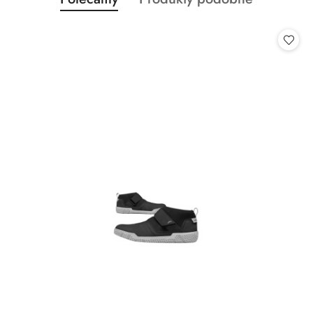
Pomiń karuzelę produktów
o
o
statusie:
statusie: