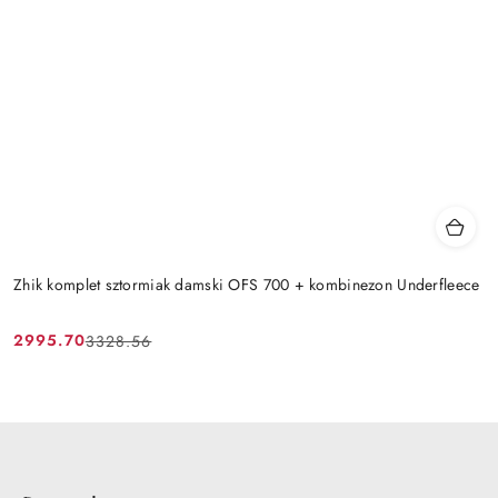
Zhik komplet sztormiak damski OFS 700 + kombinezon Underfleece
2995.70
3328.56
Cena
Cena
promocyjna:
przed
promocją: