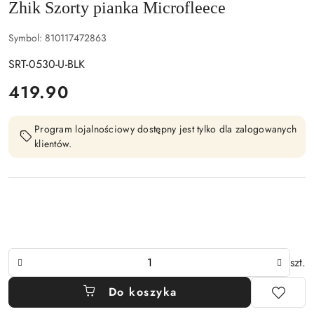
Zhik Szorty pianka Microfleece
Symbol:
810117472863
SRT-0530-U-BLK
cena:
419.90
Program lojalnościowy dostępny jest tylko dla zalogowanych
klientów.
Ilość
szt.
Do koszyka