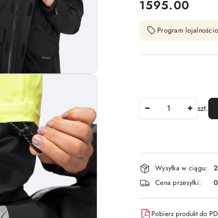
cena:
1595.00
Program lojalnościo
Ilość
szt.
Dostępność
Wysyłka w ciągu:
2
i
Cena przesyłki:
dostawa
Pobierz produkt do P