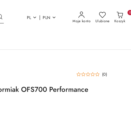
|
PL
PLN
Moje konto
Ulubione
Koszyk
(0)
ztormiak OFS700 Performance