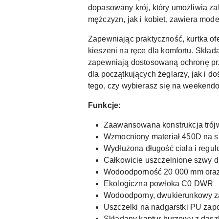
dopasowany krój, który umożliwia z
mężczyzn, jak i kobiet, zawiera mod
Zapewniając praktyczność, kurtka o
kieszeni na ręce dla komfortu. Skła
zapewniają dostosowaną ochronę pr
dla początkujących żeglarzy, jak i 
tego, czy wybierasz się na weekendow
Funkcje:
Zaawansowana konstrukcja trój
Wzmocniony materiał 450D na si
Wydłużona długość ciała i regu
Całkowicie uszczelnione szwy d
Wodoodporność 20 000 mm oraz
Ekologiczna powłoka C0 DWR
Wodoodporny, dwukierunkowy 
Uszczelki na nadgarstki PU zap
Składany kaptur burzowy z das