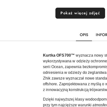
Pokaż więcej zdjęć
OPIS
INFO
Kurtka OFS700™
wyznacza nowy stan
wykorzystywana w odzieży ochronnej
serii Ocean, zapewnia bezkompromis
odniesienia w odzieży do żeglarstw
Zhik zawsze wyznaczał nowe standa
offshore. Zaprojektowana z myślą o
z innowacyjną konstrukcją trójwars
Dzięki najwyższej klasy wodoodporno
przy tym najcięższe warunki atmosf