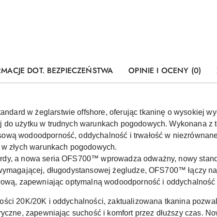
RMACJE DOT. BEZPIECZEŃSTWA
OPINIE I OCENY (0)
dard w żeglarstwie offshore, oferując tkaninę o wysokiej wyd
 do użytku w trudnych warunkach pogodowych. Wykonana z tec
ową wodoodporność, oddychalność i trwałość w niezrównanej
a w złych warunkach pogodowych.
rdy, a nowa seria OFS700™ wprowadza odważny, nowy standa
 wymagającej, długodystansowej żegludze, OFS700™ łączy na
twową, zapewniając optymalną wodoodporność i oddychalność
ści 20K/20K i oddychalności, zaktualizowana tkanina pozwal
eryczne, zapewniając suchość i komfort przez dłuższy czas.