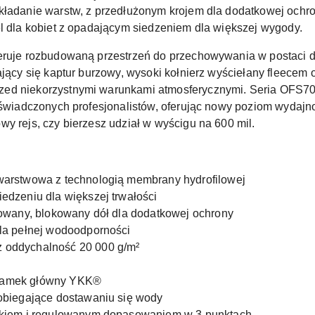
akładanie warstw, z przedłużonym krojem dla dodatkowej ochr
el dla kobiet z opadającym siedzeniem dla większej wygody.
feruje rozbudowaną przestrzeń do przechowywania w postaci 
dający się kaptur burzowy, wysoki kołnierz wyściełany fleece
zed niekorzystnymi warunkami atmosferycznymi. Seria OFS70
doświadczonych profesjonalistów, oferując nowy poziom wydajno
y rejs, czy bierzesz udział w wyścigu na 600 mil.
warstwowa z technologią membrany hydrofilowej
edzeniu dla większej trwałości
lowany, blokowany dół dla dodatkowej ochrony
la pełnej wodoodporności
 oddychalność 20 000 g/m²
zamek główny YKK®
obiegające dostawaniu się wody
zkiem i regulowanym dopasowaniem w 3 punktach