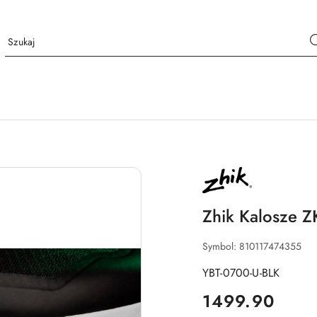
NAZWA
PRODUCENTA:
ZHIK
Zhik Kalosze 
Symbol:
810117474355
YBT-0700-U-BLK
cena:
1499.90