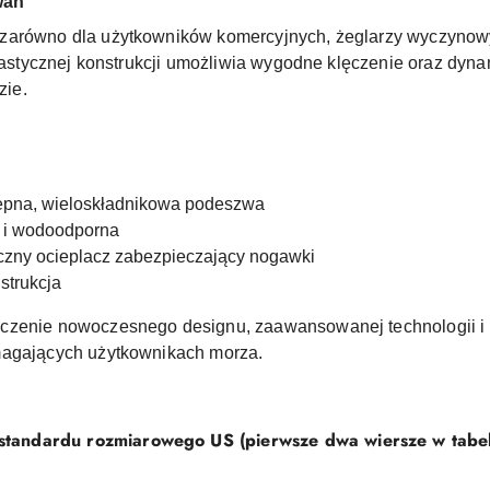
wań
zarówno dla użytkowników komercyjnych, żeglarzy wyczynowy
elastycznej konstrukcji umożliwia wygodne klęczenie oraz dyna
zie.
pna, wieloskładnikowa podeszwa
 i wodoodporna
czny ocieplacz zabezpieczający nogawki
strukcja
czenie nowoczesnego designu, zaawansowanej technologii i n
magających użytkownikach morza.
andardu rozmiarowego US (pierwsze dwa wiersze w tabel