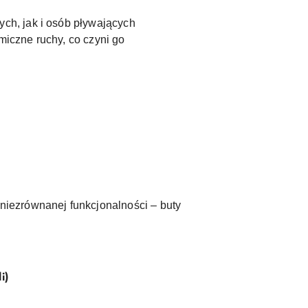
ch, jak i osób pływających
miczne ruchy, co czyni go
iezrównanej funkcjonalności – buty
i)