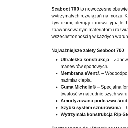
Seaboot 700
to nowoczesne obuwie o
wytrzymałych rozwiązań na morzu. Ko
żywiołami, oferując innowacyjną te
zaawansowanym materiałom i rozwiąza
wszechstronnością w każdych warun
Najważniejsze zalety Seaboot 700
Ultralekka konstrukcja
– Zapewn
manewrów sportowych.
Membrana eVent®
– Wodoodporn
nadmiar ciepła.
Guma Michelin®
– Specjalna fo
trwałość w najtrudniejszych war
Amortyzowana podeszwa śro
Szybki system sznurowania
– Ł
Wytrzymała konstrukcja Rip-S