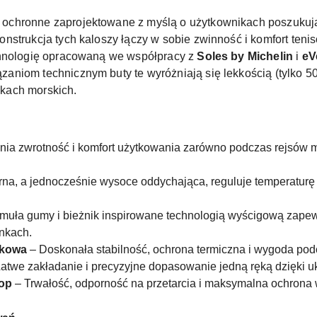
chronne zaprojektowane z myślą o użytkownikach poszukując
nstrukcja tych kaloszy łączy w sobie zwinność i komfort teni
chnologię opracowaną we współpracy z
Soles by Michelin
i
eV
niom technicznym buty te wyróżniają się lekkością (tylko 50
kach morskich.
ia zwrotność i komfort użytkowania zarówno podczas rejsów m
a, a jednocześnie wysoce oddychająca, reguluje temperaturę 
rmuła gumy i bieżnik inspirowane technologią wyścigową zape
unkach.
dkowa
– Doskonała stabilność, ochrona termiczna i wygoda pod
atwe zakładanie i precyzyjne dopasowanie jedną ręką dzięki uk
top
– Trwałość, odporność na przetarcia i maksymalna ochrona 