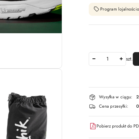
Program lojalnościo
Ilość
szt.
Dostępność
Wysyłka w ciągu:
2
i
Cena przesyłki:
dostawa
Pobierz produkt do P