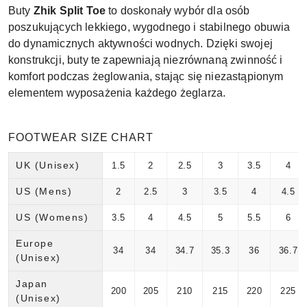
Buty
Zhik Split Toe
to doskonały wybór dla osób
poszukujących lekkiego, wygodnego i stabilnego obuwia
do dynamicznych aktywności wodnych. Dzięki swojej
konstrukcji, buty te zapewniają niezrównaną zwinność i
komfort podczas żeglowania, stając się niezastąpionym
elementem wyposażenia każdego żeglarza.
FOOTWEAR SIZE CHART
UK (Unisex)
1.5
2
2.5
3
3.5
4
US (Mens)
2
2.5
3
3.5
4
4.5
US (Womens)
3.5
4
4.5
5
5.5
6
Europe
34
34
34.7
35.3
36
36.7
(Unisex)
Japan
200
205
210
215
220
225
(Unisex)