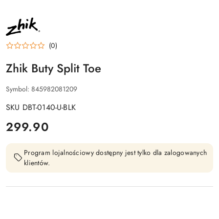
NAZWA
PRODUCENTA:
ZHIK
(0)
Zhik Buty Split Toe
Symbol:
845982081209
SKU DBT-0140-U-BLK
cena:
299.90
Program lojalnościowy dostępny jest tylko dla zalogowanych
klientów.