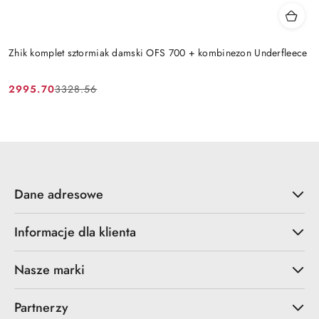
Zhik komplet sztormiak damski OFS 700 + kombinezon Underfleece
2995.70
3328.56
Cena
Cena
promocyjna:
przed
promocją:
Dane adresowe
Informacje dla klienta
Nasze marki
Partnerzy