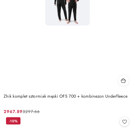
Zhik komplet sztormiak męski OFS 700 + kombinezon Underfleece
2967.89
3297.66
Cena
Cena
promocyjna:
przed
-10%
promocją: