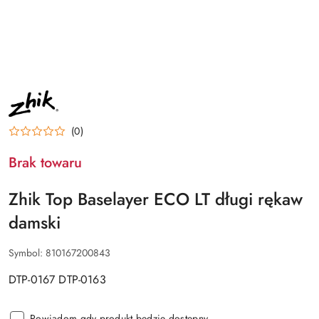
NAZWA
PRODUCENTA:
ZHIK
(0)
Brak towaru
Zhik Top Baselayer ECO LT długi rękaw
damski
Symbol:
810167200843
DTP-0167 DTP-0163
Powiadom gdy produkt będzie dostępny