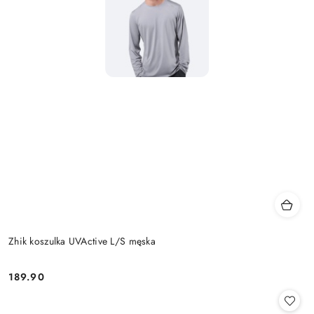
Zhik koszulka UVActive L/S męska
189.90
Cena: