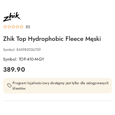
NAZWA
PRODUCENTA:
ZHIK
(0)
Zhik Top Hydrophobic Fleece Męski
Symbol:
845982036759
Symbol: TOP-410-M-GY
cena:
389.90
Program lojalnościowy dostępny jest tylko dla zalogowanych
klientów.