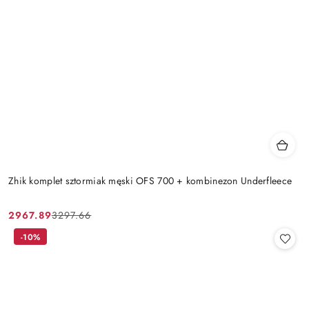
Zhik komplet sztormiak męski OFS 700 + kombinezon Underfleece
2967.89
3297.66
Cena
Cena
promocyjna:
przed
-10%
promocją: