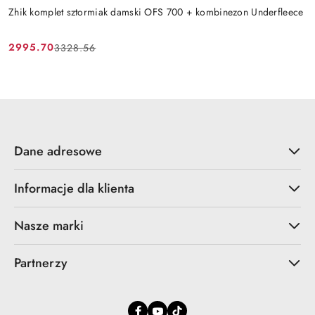
Zhik komplet sztormiak damski OFS 700 + kombinezon Underfleece
2995.70
3328.56
Cena
Cena
promocyjna:
przed
promocją:
Dane adresowe
Informacje dla klienta
Nasze marki
Partnerzy