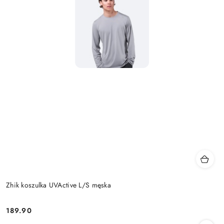
Zhik koszulka UVActive L/S męska
189.90
Cena: