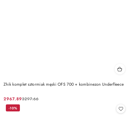
Zhik komplet sztormiak męski OFS 700 + kombinezon Underfleece
2967.89
3297.66
Cena
Cena
promocyjna:
przed
-10%
promocją: