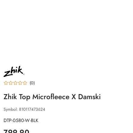
NAZWA
PRODUCENTA:
ZHIK
(0)
Zhik Top Microfleece X Damski
Symbol:
810117473624
DTP-0580-W-BLK
cena:
799.90