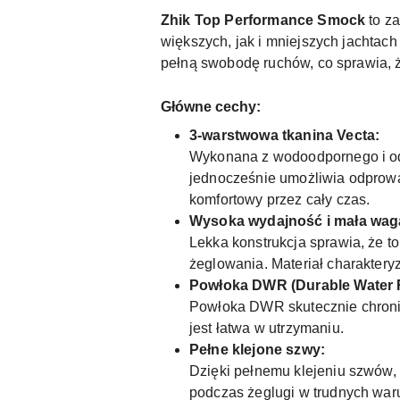
Zhik Top Performance Smock
to z
większych, jak i mniejszych jachtac
pełną swobodę ruchów, co sprawia, ż
Główne cechy:
3-warstwowa tkanina Vecta:
Wykonana z wodoodpornego i od
jednocześnie umożliwia odprowad
komfortowy przez cały czas.
Wysoka wydajność i mała wag
Lekka konstrukcja sprawia, że t
żeglowania. Materiał charaktery
Powłoka DWR (Durable Water R
Powłoka DWR skutecznie chroni p
jest łatwa w utrzymaniu.
Pełne klejone szwy:
Dzięki pełnemu klejeniu szwów,
podczas żeglugi w trudnych war