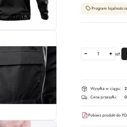
Program lojalnościo
Ilość
szt.
Dostępność
Wysyłka w ciągu:
2
i
Cena przesyłki:
dostawa
Pobierz produkt do P