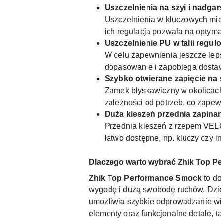
Uszczelnienia na szyi i nadga
Uszczelnienia w kluczowych miej
ich regulacja pozwala na optym
Uszczelnienie PU w talii regu
W celu zapewnienia jeszcze leps
dopasowanie i zapobiega dostaw
Szybko otwierane zapięcie na 
Zamek błyskawiczny w okolicach
zależności od potrzeb, co zape
Duża kieszeń przednia zapin
Przednia kieszeń z rzepem VEL
łatwo dostępne, np. kluczy czy 
Dlaczego warto wybrać Zhik Top 
Zhik Top Performance Smock
to do
wygodę i dużą swobodę ruchów. Dzię
umożliwia szybkie odprowadzanie wi
elementy oraz funkcjonalne detale, ta