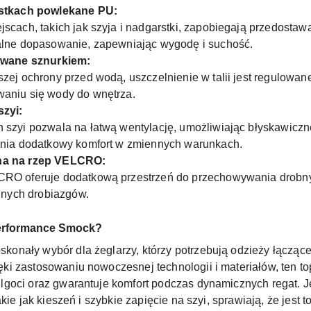
rstkach powlekane PU:
scach, takich jak szyja i nadgarstki, zapobiegają przedostaw
alne dopasowanie, zapewniając wygodę i suchość.
lowane sznurkiem:
zej ochrony przed wodą, uszczelnienie w talii jest regulowan
aniu się wody do wnętrza.
szyi:
 szyi pozwala na łatwą wentylację, umożliwiając błyskawiczn
wnia dodatkowy komfort w zmiennych warunkach.
ana na rzep VELCRO:
CRO oferuje dodatkową przestrzeń do przechowywania drobny
innych drobiazgów.
Performance Smock?
skonały wybór dla żeglarzy, którzy potrzebują odzieży łączą
ki zastosowaniu nowoczesnej technologii i materiałów, ten t
lgoci oraz gwarantuje komfort podczas dynamicznych regat.
kie jak kieszeń i szybkie zapięcie na szyi, sprawiają, że jest