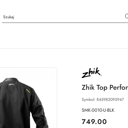
NAZWA
PRODUCENTA:
ZHIK
Zhik Top Perf
Symbol:
845982095947
SMK-0010-U-BLK
cena:
749.00