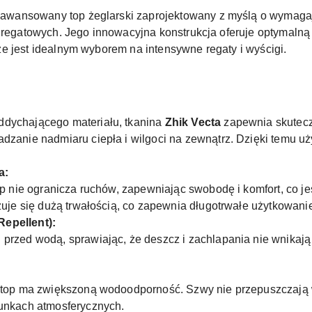
aawansowany top żeglarski zaprojektowany z myślą o wymaga
h regatowych. Jego innowacyjna konstrukcja oferuje optymalną
e jest idealnym wyborem na intensywne regaty i wyścigi.
dychającego materiału, tkanina
Zhik Vecta
zapewnia skutecz
zanie nadmiaru ciepła i wilgoci na zewnątrz. Dzięki temu uż
a:
op nie ogranicza ruchów, zapewniając swobodę i komfort, co 
zuje się dużą trwałością, co zapewnia długotrwałe użytkowan
epellent):
rzed wodą, sprawiając, że deszcz i zachlapania nie wnikają 
 top ma zwiększoną wodoodporność. Szwy nie przepuszczają
unkach atmosferycznych.