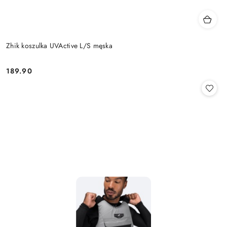
Zhik koszulka UVActive L/S męska
189.90
Cena: