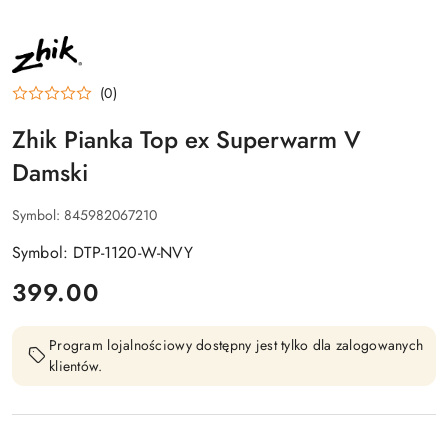
NAZWA
PRODUCENTA:
ZHIK
(0)
Zhik Pianka Top ex Superwarm V
Damski
Symbol:
845982067210
Symbol: DTP-1120-W-NVY
cena:
399.00
Program lojalnościowy dostępny jest tylko dla zalogowanych
klientów.