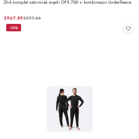
Zhik komplet sztormiak męski OFS 700 + kombinezon Underfleece
2967.89
3297.66
Cena
Cena
promocyjna:
przed
-10%
promocją: