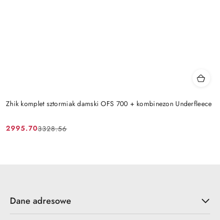
Zhik komplet sztormiak damski OFS 700 + kombinezon Underfleece
2995.70
3328.56
Cena
Cena
promocyjna:
przed
promocją:
Dane adresowe