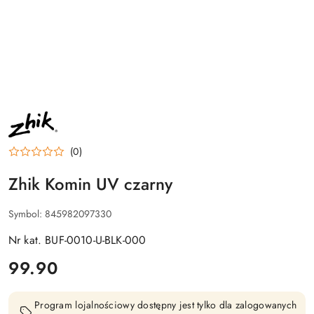
NAZWA
PRODUCENTA:
ZHIK
(0)
Zhik Komin UV czarny
Symbol:
845982097330
Nr kat. BUF-0010-U-BLK-000
cena:
99.90
Program lojalnościowy dostępny jest tylko dla zalogowanych