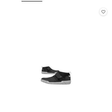
o
o
statusie:
statusie: