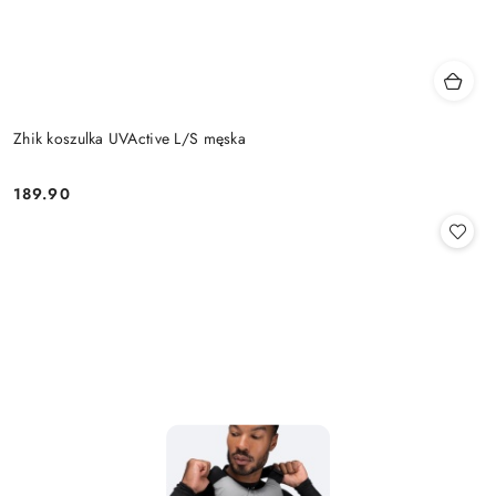
Zhik koszulka UVActive L/S męska
189.90
Cena: