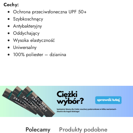
Cechy:
Ochrona przeciwsłoneczna UPF 50+
Szybkoschnący
Antybakteryjny
Oddychający
Wysoka elastyczność
Uniwersalny
100% poliester – dzianina
Produkty
Produkty
Polecamy
Produkty podobne
Pomiń karuzelę produktów