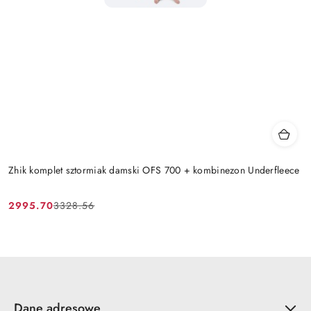
Zhik komplet sztormiak damski OFS 700 + kombinezon Underfleece
2995.70
3328.56
Cena
Cena
promocyjna:
przed
promocją:
Dane adresowe