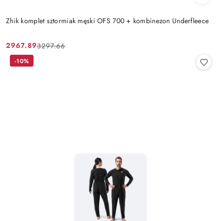
Zhik komplet sztormiak męski OFS 700 + kombinezon Underfleece
2967.89
3297.66
Cena
Cena
promocyjna:
przed
-10%
promocją: