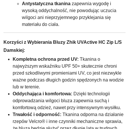
Antystatyczna tkanina
zapewnia wygodę i
wysoką oddychalność, nie powodując uczucia
wilgoci ani nieprzyjemnego przyklejania się
materiału do ciała.
Korzyści z Wybierania Bluzy Zhik UVActive HC Zip L/S
Damskiej:
Kompletna ochrona przed UV:
Tkanina o
najwyższym wskaźniku UPF 50+ skutecznie chroni
przed szkodliwymi promieniami UV, co jest niezwykle
ważne podczas długich godzin spędzonych na wodzie
lub w terenie.
Oddychająca i komfortowa:
Dzięki technologii
odprowadzania wilgoci bluza zapewnia suchą i
komfortową odzież, nawet przy intensywnym wysiłku.
Trwałość i odporność:
Tkanina odporna na działanie
rzepów Velcro® i inne czynniki mechaniczne sprawia,
że bluza będzie służyć przez długie lata w trudnych