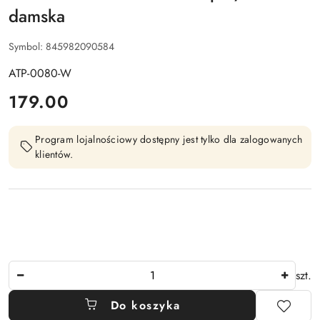
damska
Symbol:
845982090584
ATP-0080-W
cena:
179.00
Program lojalnościowy dostępny jest tylko dla zalogowanych
klientów.
Ilość
szt.
Do koszyka