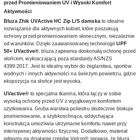
przed Promieniowaniem UV i Wysoki Komfort
Aktywności
Bluza Zhik UVActive HC Zip L/S damska
to idealne
rozwiązanie dla aktywnych kobiet, które poszukują
ochrony przed promieniowaniem słonecznym, niezależnie
od warunków. Dzięki zaawansowanej technologii
UPF
50+ UVactive®
, bluza zapewnia doskonałą ochronę przed
słońcem, wykraczającą poza standardy AS/NZS
4399:2017. Jest to idealny wybór do żeglarstwa, sportów
wodnych i innych aktywności na świeżym powietrzu, gdzie
ekspozycja na słońce jest wysoka.
UVactive®
to specjalna tkanina, która łączy w sobie
wysoką ochronę przed UV z wyjątkowym komfortem
użytkowania. Gruba warstwa poliestru skutecznie blokuje
promieniowanie, a szybkoschnąca, oddychająca
konstrukcja umożliwia utrzymanie komfortu nawet przy
intensywnej aktywności fizycznej. Dodatkowo, materiał
odporny na działanie rzepów Velcro® sprawia, że bluza