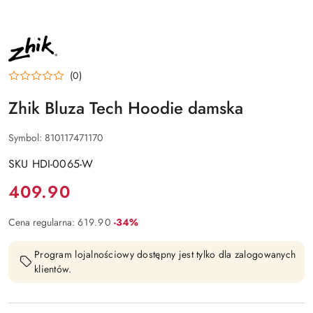
NAZWA
PRODUCENTA:
ZHIK
(0)
Zhik Bluza Tech Hoodie damska
Symbol:
810117471170
SKU HDI-0065-W
Cena:
409.90
Rabat:
Cena regularna:
619.90
-34%
Program lojalnościowy dostępny jest tylko dla zalogowanych
klientów.