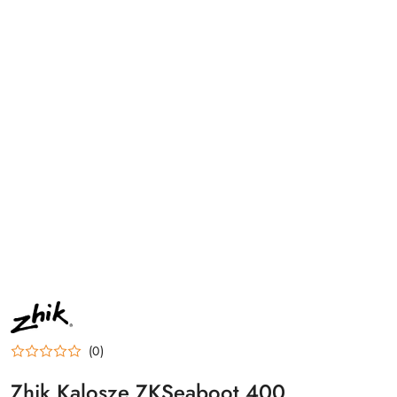
NAZWA
PRODUCENTA:
ZHIK
(0)
Zhik Kalosze ZKSeaboot 400