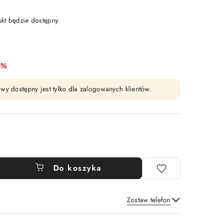
t będzie dostępny
bat:
6%
wy dostępny jest tylko dla zalogowanych klientów.
Do koszyka
Zostaw telefon
Wyślij