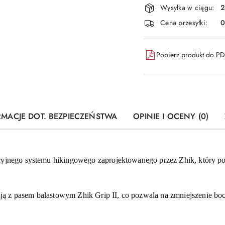
Wysyłka w ciągu:
2
i
Cena przesyłki:
dostawa
Pobierz produkt do P
RMACJE DOT. BEZPIECZEŃSTWA
OPINIE I OCENY (0)
ucyjnego systemu hikingowego zaprojektowanego przez Zhik, który 
ą z pasem balastowym Zhik Grip II, co pozwala na zmniejszenie bo