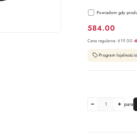
Powiadom gdy produk
Cena:
584.00
Ra
Cena regularna:
619.00
-
Program lojalnościo
Ilość
para
Dostępność