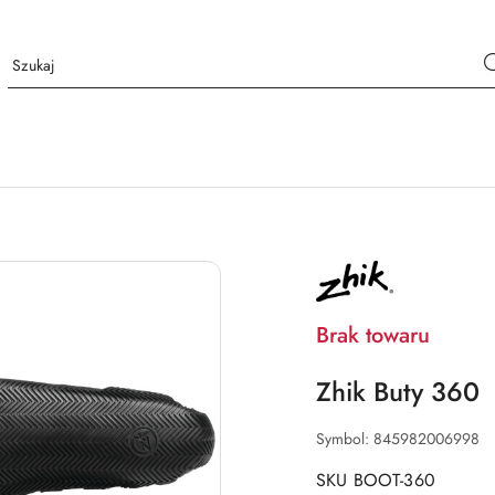
NAZWA
PRODUCENTA:
ZHIK
Brak towaru
Zhik Buty 360
Symbol:
845982006998
SKU BOOT-360