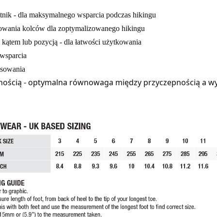
ik - dla maksymalnego wsparcia podczas hikingu
kowania kolców dla zoptymalizowanego hikingu
ątem lub pozycją - dla łatwości użytkowania
 wsparcia
asowania
nością - optymalna równowaga między przyczepnością a wy