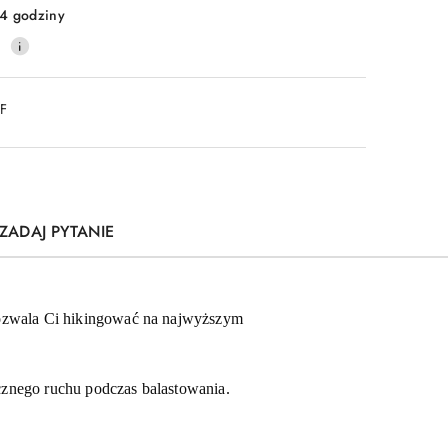
4 godziny
0
DF
ZADAJ PYTANIE
pozwala Ci hikingować na najwyższym
cznego ruchu podczas balastowania.