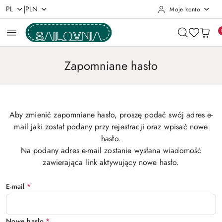
|
PL
PLN
Moje konto
Przejdź do treści głównej
Przejdź do wyszukiwarki
Przejdź do moje konto
Przejdź do menu głównego
Przejdź do stopki
Zapomniane hasło
Aby zmienić zapomniane hasło, proszę podać swój adres e-
mail jaki został podany przy rejestracji oraz wpisać nowe
hasło.
Na podany adres e-mail zostanie wysłana wiadomość
zawierająca link aktywujący nowe hasło.
E-mail
*
Nowe hasło
*