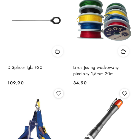
D-Splicer Igła F20
Liros Jusing woskowany
pleciony 1,5mm 20m
109.90
34.90
Cena:
Cena: