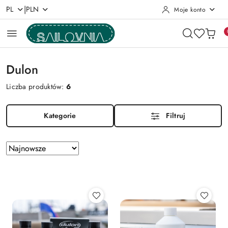
|
PL
PLN
Moje konto
Przejdź do treści głównej
Przejdź do wyszukiwarki
Przejdź do moje konto
Przejdź do menu głównego
Przejdź do stopki
Dulon
Liczba produktów:
6
Kategorie
Filtruj
Zastosowano
Sortuj
według
sortowanie:
Najnowsze.