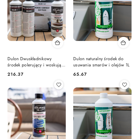
Dulon Dwuskładnikowy
Dulon naturalny środek do
środek polerujący i woskujący
usuwania smarów i olejów 1L
2x500 ml
216.37
65.67
Cena:
Cena: