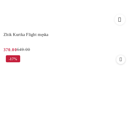
Zhik Kurtka Flight męska
649.00
370.00
Cena
Cena
-17%
promocyjna:
przed
promocją: