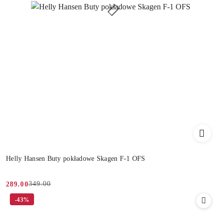
Helly Hansen Buty pokładowe Skagen F-1 OFS
349.00
289.00
Cena
Cena
-43%
promocyjna:
przed
promocją: