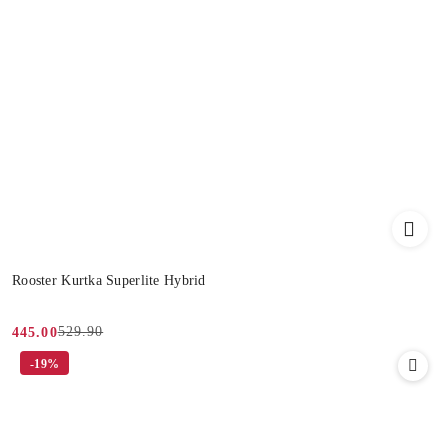
Rooster Kurtka Superlite Hybrid
529.90
445.00
Cena
Cena
-19%
promocyjna:
przed
promocją: