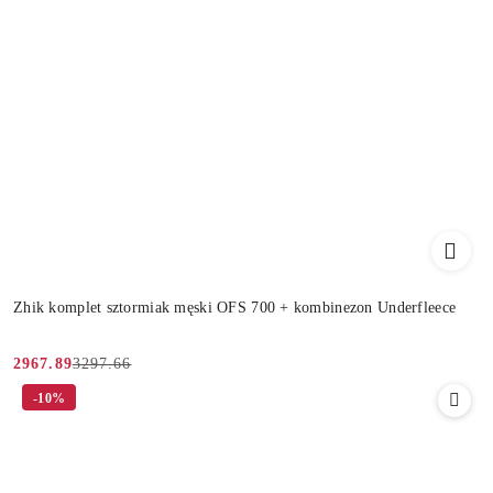
Zhik komplet sztormiak męski OFS 700 + kombinezon Underfleece
3297.66
2967.89
Cena
Cena
-10%
promocyjna:
przed
promocją: