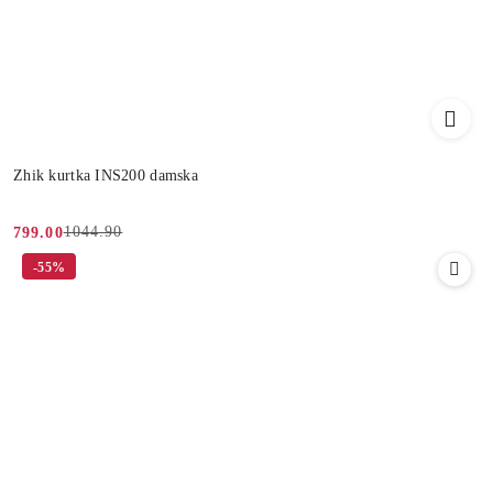
Zhik kurtka INS200 damska
1044.90
799.00
Cena
Cena
-55%
promocyjna:
przed
promocją: