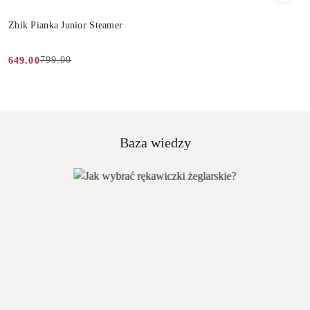
Zhik Pianka Junior Steamer
799.00
649.00
Cena
Cena
promocyjna:
przed
promocją:
Baza wiedzy