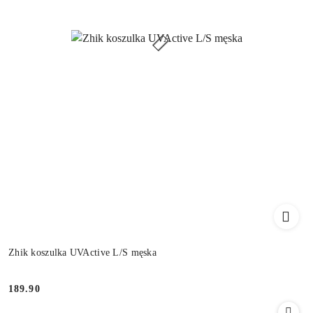
Zhik koszulka UVActive L/S męska
189.90
Cena: