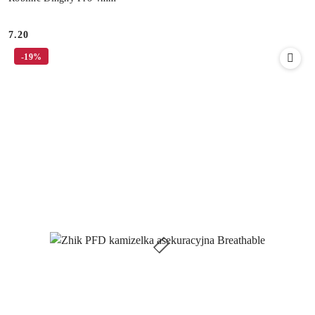
7.20
Cena:
-19%