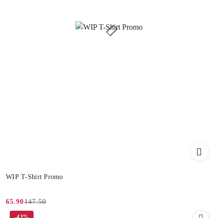
WIP T-Shirt Promo
147.50
65.90
Cena
Cena
-43%