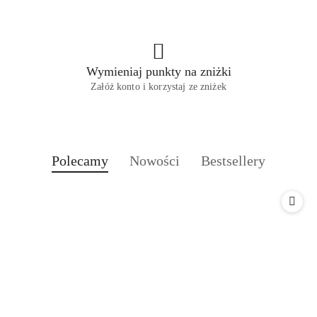
Wymieniaj punkty na zniżki
Załóż konto i korzystaj ze zniżek
Produkty
Produkty
Produkty
Polecamy
Nowości
Bestsellery
Pomiń karuzelę produktów
o
o
o
statusie:
statusie:
statusie: