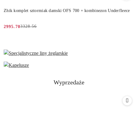
Zhik komplet sztormiak damski OFS 700 + kombinezon Underfleece
3328.56
2995.70
Cena
Cena
promocyjna:
przed
promocją:
Produkty
Wyprzedaże
Pomiń karuzelę produktów
o
statusie: