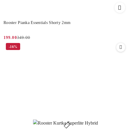
Rooster Pianka Essentials Shorty 2mm
349.00
199.00
Cena
Cena
-16%
promocyjna:
przed
promocją: