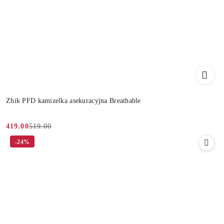
Zhik PFD kamizelka asekuracyjna Breathable
519.00
419.00
Cena
Cena
-24%
promocyjna:
przed
promocją: