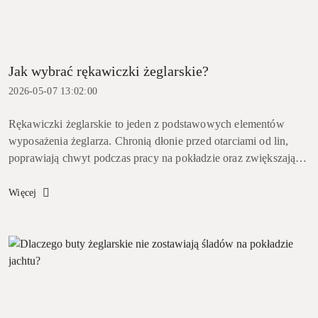
Jak wybrać rękawiczki żeglarskie?
2026-05-07 13:02:00
Rękawiczki żeglarskie to jeden z podstawowych elementów
wyposażenia żeglarza. Chronią dłonie przed otarciami od lin,
poprawiają chwyt podczas pracy na pokładzie oraz zwiększają
komfort podczas długiego żeglowania. Wybór odpowiedniego
modelu ...
Więcej