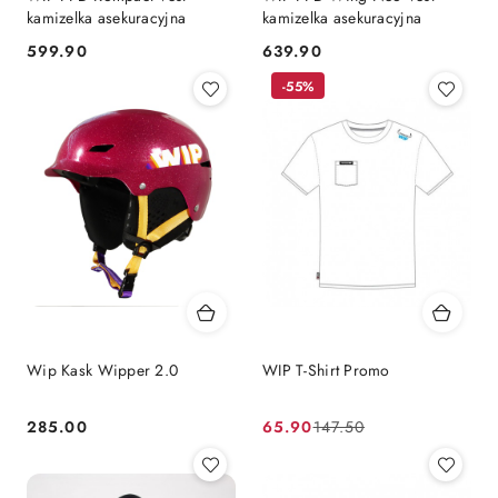
kamizelka asekuracyjna
kamizelka asekuracyjna
599.90
639.90
Cena:
Cena:
-55%
Wip Kask Wipper 2.0
WIP T-Shirt Promo
285.00
65.90
147.50
Cena:
Cena
Cena
promocyjna:
przed
promocją: