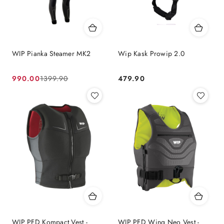
WIP Pianka Steamer MK2
Wip Kask Prowip 2.0
990.00
479.90
1399.90
Cena
Cena
Cena:
promocyjna:
przed
promocją:
WIP PFD Kompact Vest -
WIP PFD Wing Neo Vest -