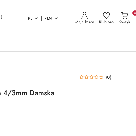
|
PL
PLN
Moje konto
Ulubione
Koszyk
(0)
la 4/3mm Damska