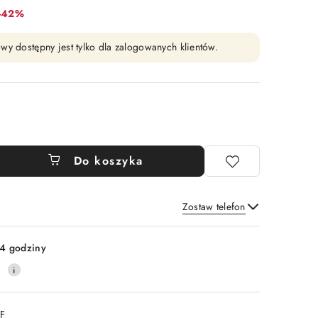
Rabat:
-42%
wy dostępny jest tylko dla zalogowanych klientów.
Do koszyka
Zostaw telefon
Wyślij
4 godziny
0
DF