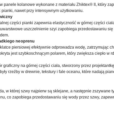
w panele kolanowe wykonane z materiału Zhiktex® II, który z
ść pianki, nawet przy intensywnym użytkowaniu.
awiczny
lnej części pianki zapewnia elastyczność w górnej części ciał
wuwarstwowe uszczelnienie szyi zapobiega przedostawaniu się 
odem.
gładkiego neoprenu
klatce piersiowej efektywnie odprowadza wodę, zatrzymując ch
kryta jest szybkoschnącym polarem, który zwiększa ciepło w rd
 graficzny na górnej części ciała, stworzony przez projektant
były rzeźby w drewnie, tekstury i fale oceanu, które nadają pian
a, w której szwy najpierw są sklejane, a następnie zszywane ty
renu, co zapobiega przedostawaniu się wody przez szwy, zapew