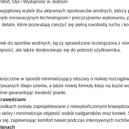
fort, Styl i Wydajność w Jednym
 wyjątkowy wybór dla aktywnych sportowców wodnych, którzy 
ęki innowacyjnym technologiom i precyzyjnemu wykonaniu, p
 detale, które pozwalają cieszyć się pełną swobodą ruchu i 
ianek do sportów wodnych, łączy sprawdzone rozwiązania z no
ajność, ale także dostosowuje się do potrzeb użytkownika.
eszczone w sposób minimalizujący obszary o niskiej rozciągliw
szywanych ślepo szwów, a także nowej formuły kleju na bazie
nie gwarantując trwałość pianki.
krawędziami
kostkach zostały zaprojektowane z niewykończonymi krawędziam
 skóry i minimalizuje objętość wokół nadgarstków oraz kostek.
u się, zapewniając komfort nawet podczas intensywnych ruchów
olanach