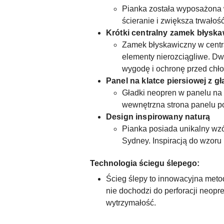
Pianka została wyposażona 
ścieranie i zwiększa trwało
Krótki centralny zamek błysk
Zamek błyskawiczny w centra
elementy nierozciągliwe. D
wygodę i ochronę przed chł
Panel na klatce piersiowej z 
Gładki neopren w panelu na 
wewnętrzna strona panelu po
Design inspirowany naturą
Pianka posiada unikalny wzór
Sydney. Inspiracją do wzoru 
Technologia ściegu ślepego:
Ścieg ślepy to innowacyjna metod
nie dochodzi do perforacji neop
wytrzymałość.