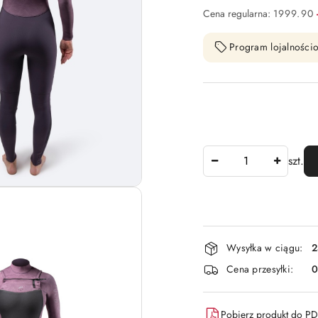
Cena regularna:
1999.90
Program lojalnościo
Ilość
szt.
Dostępność
Wysyłka w ciągu:
2
i
Cena przesyłki:
dostawa
Pobierz produkt do P