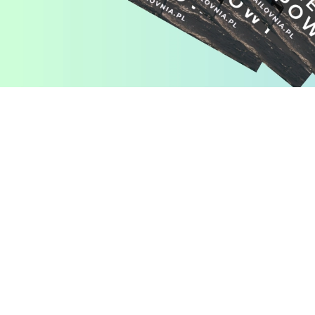
Pomiń karuzelę produktów