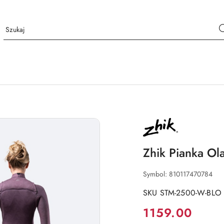
NAZWA
PRODUCENTA:
ZHIK
Zhik Pianka O
Symbol:
810117470784
SKU STM-2500-W-BLO
Cena:
1159.00