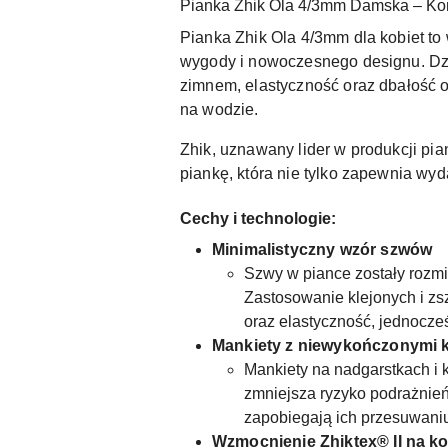
Pianka Zhik Ola 4/3mm Damska – Kom
Pianka Zhik Ola 4/3mm dla kobiet to
wygody i nowoczesnego designu. Dzi
zimnem, elastyczność oraz dbałość o
na wodzie.
Zhik, uznawany lider w produkcji p
piankę, która nie tylko zapewnia wyd
Cechy i technologie:
Minimalistyczny wzór szwów
Szwy w piance zostały rozmi
Zastosowanie klejonych i z
oraz elastyczność, jednocześ
Mankiety z niewykończonymi 
Mankiety na nadgarstkach i 
zmniejsza ryzyko podrażnień
zapobiegają ich przesuwani
Wzmocnienie Zhiktex® II na k