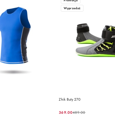
Promocja
Wyprzedaż
DO KOSZYKA
DO KOSZYKA
Zhik Buty 270
369.00
489.00