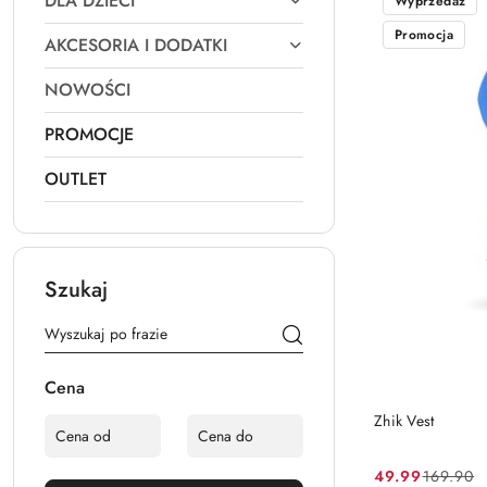
DLA DZIECI
Wyprzedaż
Promocja
AKCESORIA I DODATKI
NOWOŚCI
PROMOCJE
OUTLET
Szukaj
Cena
Zhik Vest
49.99
169.90