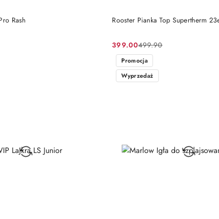
DO KOSZYKA
DO KOSZYKA
 Pro Rash
Rooster Pianka Top Supertherm 23e
399.00
499.90
Cena
Cena
promocyjna:
przed
Promocja
promocją:
Wyprzedaż