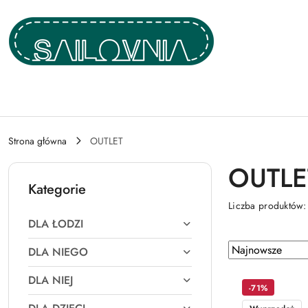
Przejdź do treści głównej
Przejdź do wyszukiwarki
Przejdź do moje konto
Przejdź do menu głównego
Przejdź do stopki
Strona główna
OUTLET
OUTLE
Kategorie
Liczba produktów
DLA ŁODZI
Zastosowano
Sortuj
DLA NIEGO
według
sortowanie:
DLA NIEJ
Najnowsze.
-71%