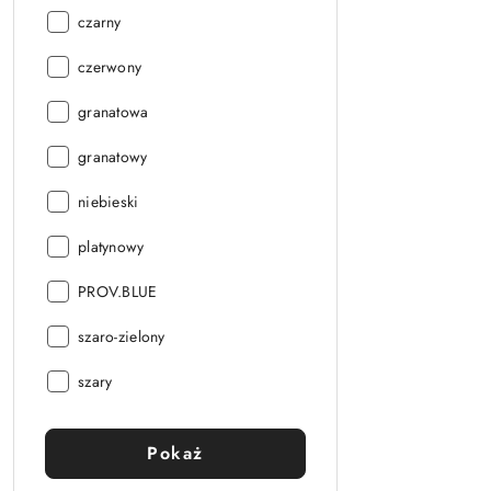
Kolor:
czarny
Kolor:
czerwony
Kolor:
granatowa
Kolor:
granatowy
Kolor:
niebieski
Kolor:
platynowy
Kolor:
PROV.BLUE
Kolor:
szaro-zielony
Kolor:
szary
Pokaż