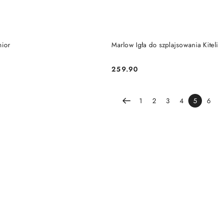
DUKT NIEDOSTĘPNY
PRODUKT NIEDOSTĘP
nior
Marlow Igła do szplajsowania Kitel
259.90
Cena:
1
2
3
4
5
6