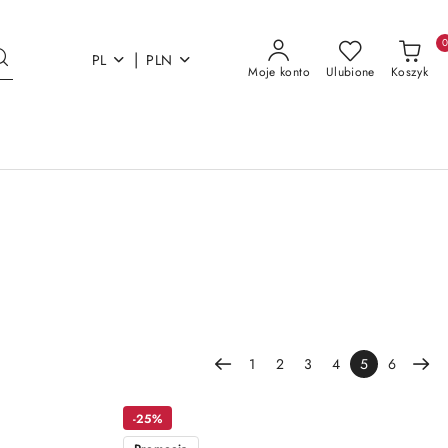
|
PL
PLN
Moje konto
Ulubione
Koszyk
1
2
3
4
5
6
-25%