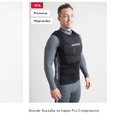
Cena
Cena
promocyjna:
przed
-19%
promocją:
Promocja
Wyprzedaż
DO KOSZYKA
Rooster Koszulka na trapez Pro Compression