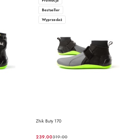
Promocja
Bestseller
Wyprzedaż
DO KOSZYKA
Zhik Buty 170
239.00
319.00