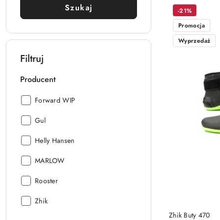
Cena
Cena
Szukaj
promocyjna:
przed
-21%
promocją:
Promocja
Wyprzedaż
Filtruj
Producent
Producent:
Forward WIP
Producent:
Gul
Producent:
Helly Hansen
Producent:
MARLOW
Producent:
Rooster
Producent:
Zhik
Zhik Buty 470