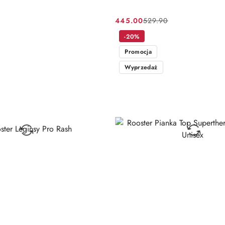
445.00
529.90
Cena
Cena
promocyjna:
przed
-20%
promocją:
Promocja
Wyprzedaż