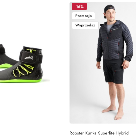
Cena
Cena
promocyjna:
przed
-16%
promocją:
Promocja
Wyprzedaż
DO KOSZYKA
DO KOSZYKA
Rooster Kurtka Superlite Hybrid