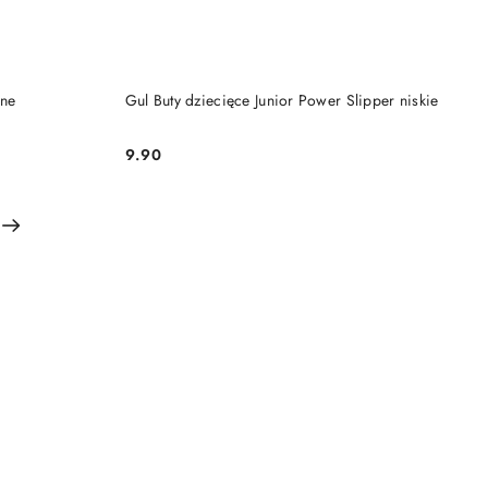
NY
PRODUKT NIEDOSTĘPNY
ine
Gul Buty dziecięce Junior Power Slipper niskie
9.90
Cena: