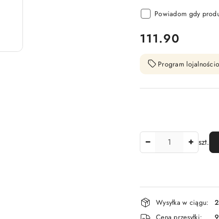
Powiadom gdy produk
cena:
111.90
Program lojalnościo
Ilość
szt.
Dostępność
Wysyłka w ciągu:
2
i
Cena przesyłki:
9