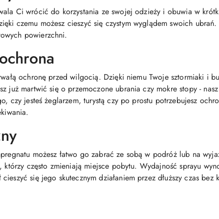
ala Ci wrócić do korzystania ze swojej odzieży i obuwia w krót
zięki czemu możesz cieszyć się czystym wyglądem swoich ubrań
towych powierzchni.
 ochrona
trwałą ochronę przed wilgocią. Dzięki niemu Twoje sztormiaki i 
sz już martwić się o przemoczone ubrania czy mokre stopy - nasz
go, czy jesteś żeglarzem, turystą czy po prostu potrzebujesz oc
ekiwania.
zny
mpregnatu możesz łatwo go zabrać ze sobą w podróż lub na wyjazd
h, którzy często zmieniają miejsce pobytu. Wydajność sprayu w
cieszyć się jego skutecznym działaniem przez dłuższy czas bez 