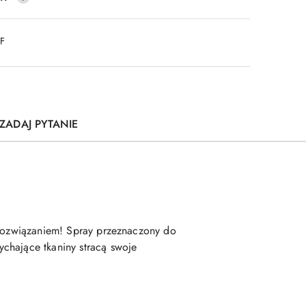
DF
ZADAJ PYTANIE
m rozwiązaniem! Spray przeznaczony do
chające tkaniny stracą swoje