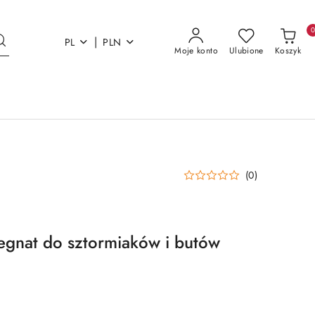
|
PL
PLN
Moje konto
Ulubione
Koszyk
(0)
egnat do sztormiaków i butów