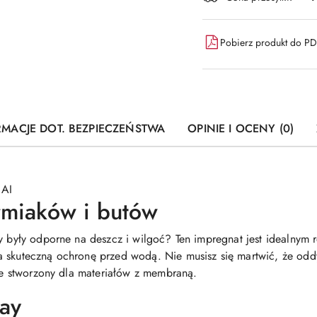
dostawa
Pobierz produkt do P
RMACJE DOT. BEZPIECZEŃSTWA
OPINIE I OCENY (0)
 AI
rmiaków i butów
ty były odporne na deszcz i wilgoć? Ten impregnat jest idealny
 skuteczną ochronę przed wodą. Nie musisz się martwić, że oddy
nie stworzony dla materiałów z membraną.
ay