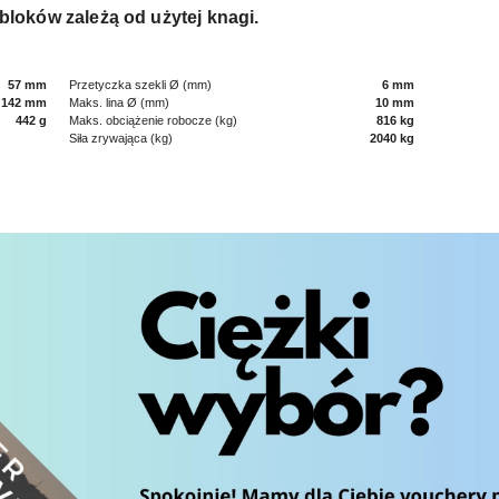
 bloków zależą od użytej knagi.
57 mm
Przetyczka szekli Ø (mm)
6 mm
142 mm
Maks. lina Ø (mm)
10 mm
442 g
Maks. obciążenie robocze (kg)
816 kg
Siła zrywająca (kg)
2040 kg