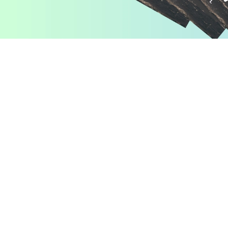
Pomiń karuzelę produktów