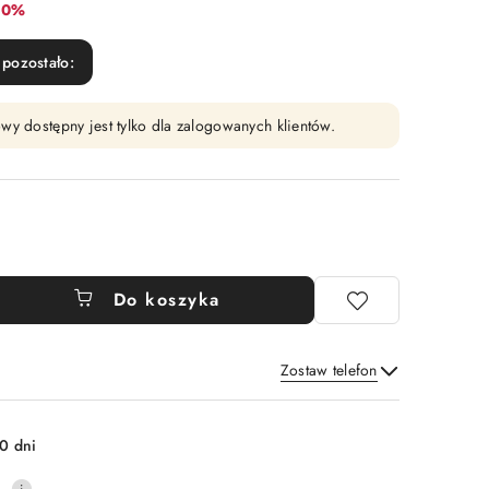
abat:
10%
pozostało:
wy dostępny jest tylko dla zalogowanych klientów.
Do koszyka
Zostaw telefon
Wyślij
0 dni
0