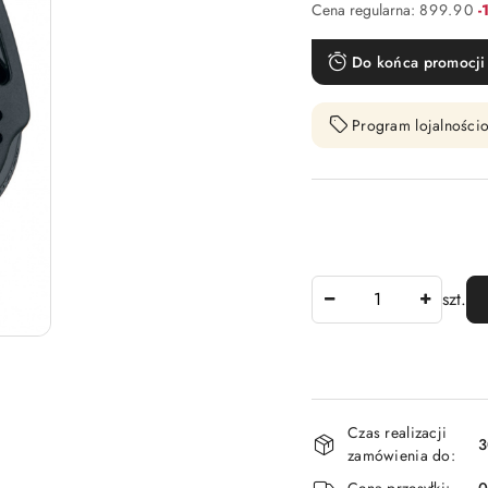
R
Cena regularna:
899.90
-
Do końca promocji 
Program lojalnościo
Ilość
szt.
Dostępność
Czas realizacji
i
3
zamówienia do:
dostawa
Cena przesyłki: