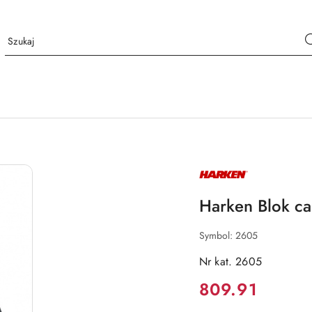
NAZWA
PRODUCENTA:
HARKEN
Harken Blok ca
Symbol:
2605
Nr kat. 2605
Cena:
809.91