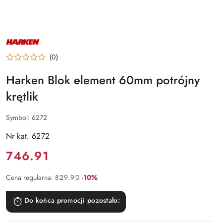
NAZWA
PRODUCENTA:
HARKEN
(0)
Harken Blok element 60mm potrójny
krętlik
Symbol:
6272
Nr kat. 6272
Cena:
746.91
Rabat:
Cena regularna:
829.90
-10%
Do końca promocji pozostało: