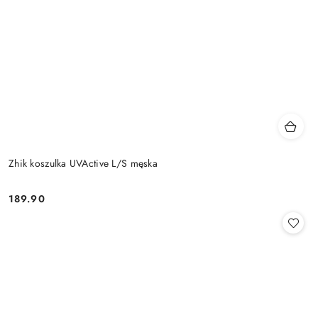
Zhik koszulka UVActive L/S męska
189.90
Cena: