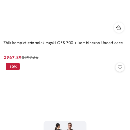
Zhik komplet sztormiak męski OFS 700 + kombinezon Underfleece
2967.89
3297.66
Cena
Cena
promocyjna:
przed
-10%
promocją: