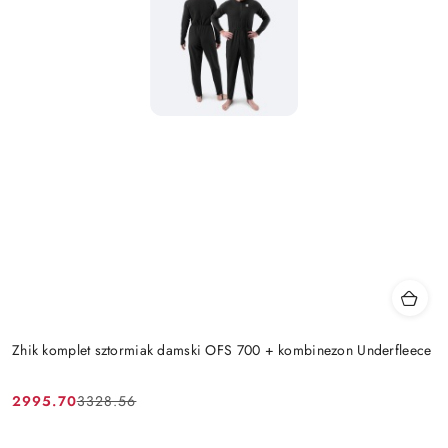
Zhik komplet sztormiak damski OFS 700 + kombinezon Underfleece
2995.70
3328.56
Cena
Cena
promocyjna:
przed