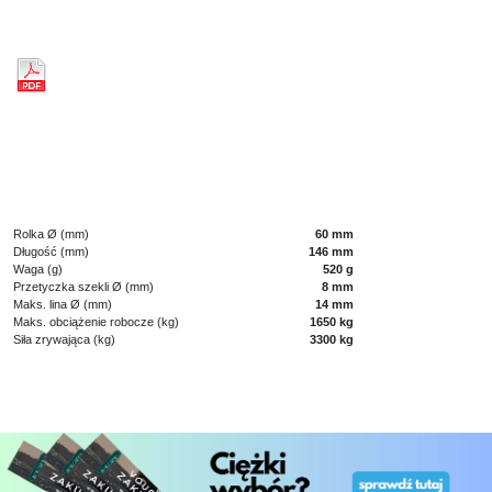
Rolka Ø (mm)
60 mm
Długość (mm)
146 mm
Waga (g)
520 g
Przetyczka szekli Ø (mm)
8 mm
Maks. lina Ø (mm)
14 mm
Maks. obciążenie robocze (kg)
1650 kg
Siła zrywająca (kg)
3300 kg