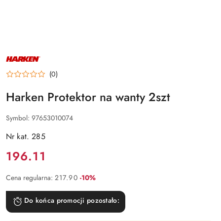
NAZWA
PRODUCENTA:
HARKEN
(0)
Harken Protektor na wanty 2szt
Symbol:
97653010074
Nr kat. 285
Cena:
196.11
Rabat:
Cena regularna:
217.90
-10%
Do końca promocji pozostało: