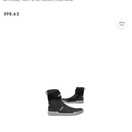
398.62
Cena: