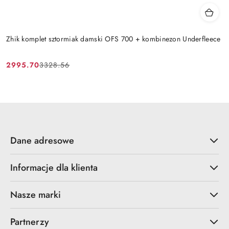
Zhik komplet sztormiak damski OFS 700 + kombinezon Underfleece
2995.70
3328.56
Cena
Cena
promocyjna:
przed
promocją:
Dane adresowe
Informacje dla klienta
Nasze marki
Partnerzy