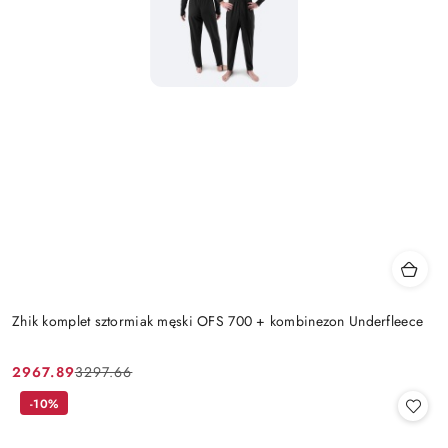
Zhik komplet sztormiak męski OFS 700 + kombinezon Underfleece
2967.89
3297.66
Cena
Cena
promocyjna:
przed
-10%
promocją: