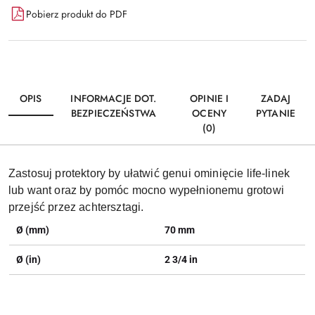
Pobierz produkt do PDF
OPIS
INFORMACJE DOT.
OPINIE I
ZADAJ
BEZPIECZEŃSTWA
OCENY
PYTANIE
(0)
Zastosuj protektory by ułatwić genui ominięcie life-linek
lub want oraz by pomóc mocno wypełnionemu grotowi
przejść przez achtersztagi.
Ø (mm)
70 mm
Ø (in)
2 3/4 in